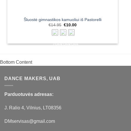
Šluostė gimnastikos kamuoliui iš Pastorelli
Original
Current
€
14.95
€
10.00
price
price
was:
is:
€14.95.
€10.00.
Bottom Content
DANCE MAKERS, UAB
Parduotuvės adresas:
J. Ralio 4, Vilnius, LT08356
DMservisas@gmail.com