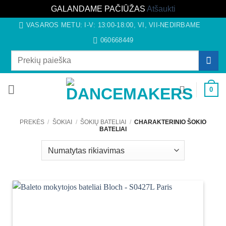
GALANDAME PAČIŪŽAS
Atšaukti
Skip
VASAROS METU: I-V: 13:00-18:00, VI, VII-NEDIRBAME
to
060668449
content
Ieškoti:
0
PREKĖS
/
ŠOKIAI
/
ŠOKIŲ BATELIAI
/
CHARAKTERINIO ŠOKIO
BATELIAI