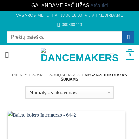
GALANDAME PAČIŪŽAS
Atšaukti
Skip
VASAROS METU: I-V: 13:00-18:00, VI, VII-NEDIRBAME
to
060668449
content
Ieškoti:
0
PREKĖS
/
ŠOKIAI
/
ŠOKIŲ APRANGA
/
MEGZTAS TRIKOTAŽAS
ŠOKIAMS