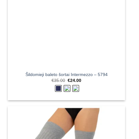
Šildomieji baleto šortai Intermezzo – 5794
Original
Current
€
35.00
€
24.00
price
price
was:
is:
€35.00.
€24.00.