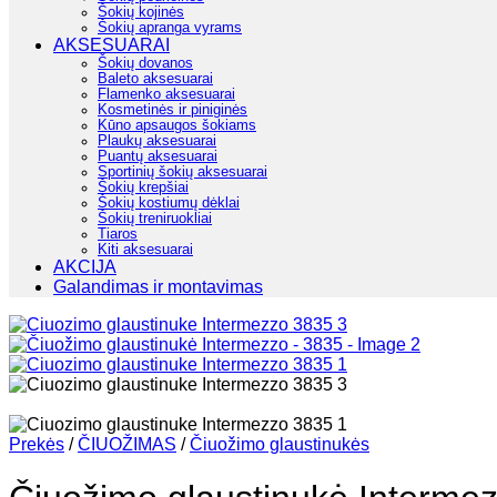
Šokių kojinės
Šokių apranga vyrams
AKSESUARAI
Šokių dovanos
Baleto aksesuarai
Flamenko aksesuarai
Kosmetinės ir piniginės
Kūno apsaugos šokiams
Plaukų aksesuarai
Puantų aksesuarai
Sportinių šokių aksesuarai
Šokių krepšiai
Šokių kostiumų dėklai
Šokių treniruokliai
Tiaros
Kiti aksesuarai
AKCIJA
Galandimas ir montavimas
Prekės
/
ČIUOŽIMAS
/
Čiuožimo glaustinukės