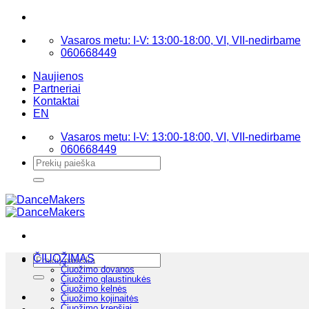
Skip
to
Vasaros metu: I-V: 13:00-18:00, VI, VII-nedirbame
content
060668449
Naujienos
Partneriai
Kontaktai
EN
Vasaros metu: I-V: 13:00-18:00, VI, VII-nedirbame
060668449
Ieškoti:
Ieškoti:
ČIUOŽIMAS
Čiuožimo dovanos
Čiuožimo glaustinukės
Čiuožimo kelnės
Čiuožimo kojinaitės
Čiuožimo krepšiai