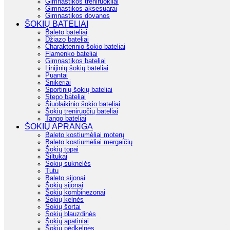
Gimnastikos treniruokliai
Gimnastikos aksesuarai
Gimnastikos dovanos
ŠOKIŲ BATELIAI
Baleto bateliai
Džiazo bateliai
Charakterinio šokio bateliai
Flamenko bateliai
Gimnastikos bateliai
Linijinių šokių bateliai
Puantai
Snikeriai
Sportinių šokių bateliai
Stepo bateliai
Šiuolaikinio šokio bateliai
Šokių treniruočių bateliai
Tango bateliai
ŠOKIŲ APRANGA
Baleto kostiumėliai moterų
Baleto kostiumėliai mergaičių
Šokių topai
Šiltukai
Šokių suknelės
Tutu
Baleto sijonai
Šokių sijonai
Šokių kombinezonai
Šokių kelnės
Šokių šortai
Šokių blauzdinės
Šokių apatiniai
Šokių pėdkelnės