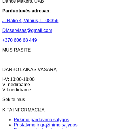
Dance Makers, UAB
Parduotuvės adresas:
J. Ralio 4, Vilnius, LT08356
DMservisas@gmail.com
+370 606 68 449
MUS RASITE
DARBO LAIKAS VASARĄ
I-V: 13:00-18:00
VI-nedirbame
VII-nedirbame
Sekite mus
KITA INFORMACIJA
Pirkimo pardavimo sąlygos
Pristatymo ir grąžinimo sąlygos