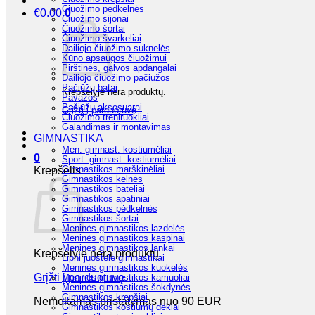
Čiuožimo pėdkelnės
€
0.00
0
Čiuožimo sijonai
Čiuožimo šortai
Čiuožimo švarkeliai
Dailiojo čiuožimo suknelės
Kūno apsaugos čiuožimui
Pirštinės, galvos apdangalai
Dailiojo čiuožimo pačiūžos
Pačiūžų batai
Krepšelyje nėra produktų.
Pavažos
Pačiūžų aksesuarai
Grįžti į parduotuvę
Čiuožimo treniruokliai
Galandimas ir montavimas
GIMNASTIKA
Men. gimnast. kostiumėliai
0
Sport. gimnast. kostiumėliai
Gimnastikos marškinėliai
Krepšelis
Gimnastikos kelnės
Gimnastikos bateliai
Gimnastikos apatiniai
Gimnastikos pėdkelnės
Gimnastikos šortai
Meninės gimnastikos lazdelės
Meninės gimnastikos kaspinai
Meninės gimnastikos lankai
Krepšelyje nėra produktų.
Lipni juostelė gimnastikai
Meninės gimnastikos kuokelės
Grįžti į parduotuvę
Meninės gimnastikos kamuoliai
Meninės gimnastikos šokdynės
Gimnastikos krepšiai
Nemokamas pristatymas nuo 90 EUR
Gimnastikos kostiumų dėklai