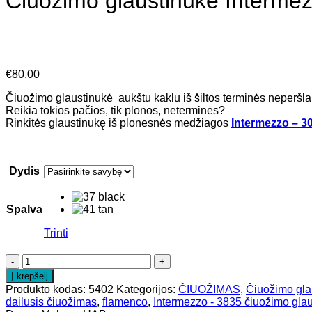
Čiuožimo glaustinukė Interme
€
80.00
Čiuožimo glaustinukė aukštu kaklu iš šiltos terminės neperš
Reikia tokios pačios, tik plonos, neterminės?
Rinkitės glaustinukę iš plonesnės medžiagos
Intermezzo – 3
Dydis
Spalva
Trinti
Į krepšelį
Produkto kodas:
5402
Kategorijos:
ČIUOŽIMAS
,
Čiuožimo gla
dailusis čiuožimas
,
flamenco
,
Intermezzo - 3835 čiuožimo gla