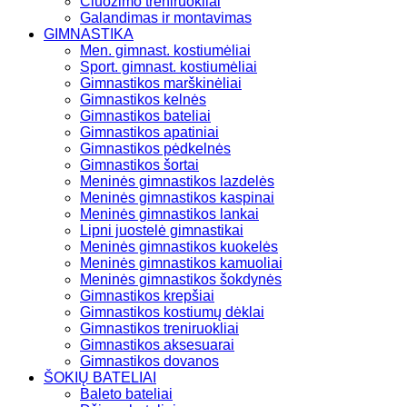
Čiuožimo treniruokliai
Galandimas ir montavimas
GIMNASTIKA
Men. gimnast. kostiumėliai
Sport. gimnast. kostiumėliai
Gimnastikos marškinėliai
Gimnastikos kelnės
Gimnastikos bateliai
Gimnastikos apatiniai
Gimnastikos pėdkelnės
Gimnastikos šortai
Meninės gimnastikos lazdelės
Meninės gimnastikos kaspinai
Meninės gimnastikos lankai
Lipni juostelė gimnastikai
Meninės gimnastikos kuokelės
Meninės gimnastikos kamuoliai
Meninės gimnastikos šokdynės
Gimnastikos krepšiai
Gimnastikos kostiumų dėklai
Gimnastikos treniruokliai
Gimnastikos aksesuarai
Gimnastikos dovanos
ŠOKIŲ BATELIAI
Baleto bateliai