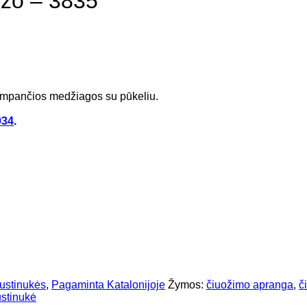
zzo – 3835
lampančios medžiagos su pūkeliu.
034
.
ustinukės
,
Pagaminta Katalonijoje
Žymos:
čiuožimo apranga
,
č
ustinukė