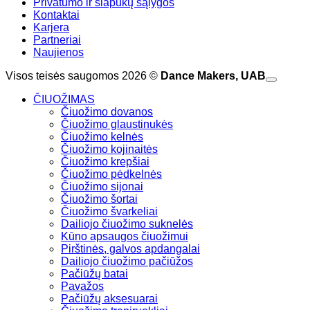
Privatumo ir slapukų sąlygos
Kontaktai
Karjera
Partneriai
Naujienos
Visos teisės saugomos 2026 ©
Dance Makers, UAB
ČIUOŽIMAS
Čiuožimo dovanos
Čiuožimo glaustinukės
Čiuožimo kelnės
Čiuožimo kojinaitės
Čiuožimo krepšiai
Čiuožimo pėdkelnės
Čiuožimo sijonai
Čiuožimo šortai
Čiuožimo švarkeliai
Dailiojo čiuožimo suknelės
Kūno apsaugos čiuožimui
Pirštinės, galvos apdangalai
Dailiojo čiuožimo pačiūžos
Pačiūžų batai
Pavažos
Pačiūžų aksesuarai