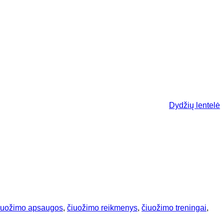
Dydžių lentelė
iuožimo apsaugos
,
čiuožimo reikmenys
,
čiuožimo treningai
,