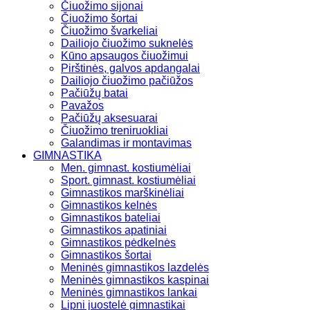
Čiuožimo sijonai
Čiuožimo šortai
Čiuožimo švarkeliai
Dailiojo čiuožimo suknelės
Kūno apsaugos čiuožimui
Pirštinės, galvos apdangalai
Dailiojo čiuožimo pačiūžos
Pačiūžų batai
Pavažos
Pačiūžų aksesuarai
Čiuožimo treniruokliai
Galandimas ir montavimas
GIMNASTIKA
Men. gimnast. kostiumėliai
Sport. gimnast. kostiumėliai
Gimnastikos marškinėliai
Gimnastikos kelnės
Gimnastikos bateliai
Gimnastikos apatiniai
Gimnastikos pėdkelnės
Gimnastikos šortai
Meninės gimnastikos lazdelės
Meninės gimnastikos kaspinai
Meninės gimnastikos lankai
Lipni juostelė gimnastikai