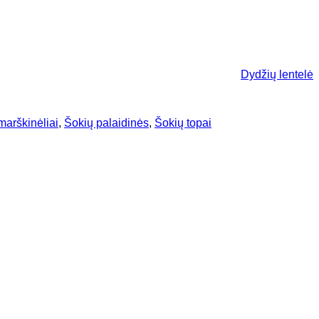
Dydžių lentelė
marškinėliai
,
Šokių palaidinės
,
Šokių topai