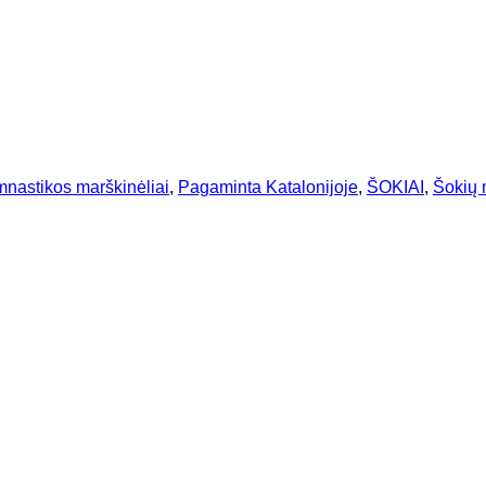
mnastikos marškinėliai
,
Pagaminta Katalonijoje
,
ŠOKIAI
,
Šokių 