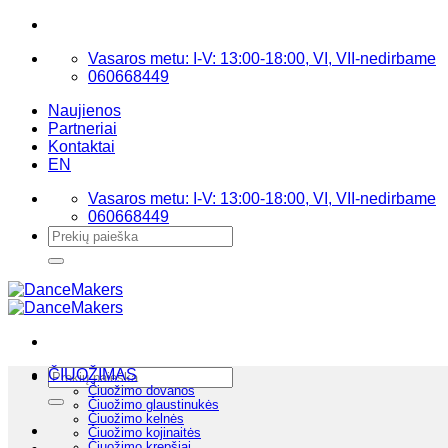
Skip
to
Vasaros metu: I-V: 13:00-18:00, VI, VII-nedirbame
content
060668449
Naujienos
Partneriai
Kontaktai
EN
Vasaros metu: I-V: 13:00-18:00, VI, VII-nedirbame
060668449
Ieškoti:
Ieškoti:
ČIUOŽIMAS
Čiuožimo dovanos
Čiuožimo glaustinukės
Čiuožimo kelnės
Čiuožimo kojinaitės
Čiuožimo krepšiai