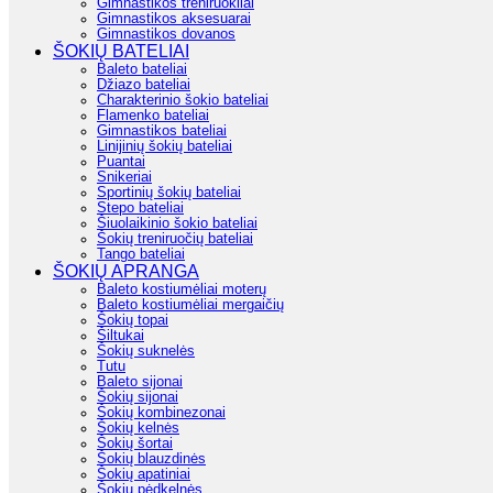
Gimnastikos treniruokliai
Gimnastikos aksesuarai
Gimnastikos dovanos
ŠOKIŲ BATELIAI
Baleto bateliai
Džiazo bateliai
Charakterinio šokio bateliai
Flamenko bateliai
Gimnastikos bateliai
Linijinių šokių bateliai
Puantai
Snikeriai
Sportinių šokių bateliai
Stepo bateliai
Šiuolaikinio šokio bateliai
Šokių treniruočių bateliai
Tango bateliai
ŠOKIŲ APRANGA
Baleto kostiumėliai moterų
Baleto kostiumėliai mergaičių
Šokių topai
Šiltukai
Šokių suknelės
Tutu
Baleto sijonai
Šokių sijonai
Šokių kombinezonai
Šokių kelnės
Šokių šortai
Šokių blauzdinės
Šokių apatiniai
Šokių pėdkelnės