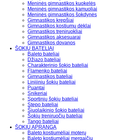
Meninės gimnastikos kuokelės
Meninės gimnastikos kamuoliai
Meninės gimnastikos šokdynės
Gimnastikos krepšiai
Gimnastikos kostiumų dėklai
Gimnastikos treniruokliai
Gimnastikos aksesuarai
Gimnastikos dovanos
ŠOKIŲ BATELIAI
Baleto bateliai
Džiazo bateliai
Charakterinio šokio bateliai
Flamenko bateliai
Gimnastikos bateliai
Linijinių šokių bateliai
Puantai
Snikeriai
Sportinių šokių bateliai
Stepo bateliai
Šiuolaikinio šokio bateliai
Šokių treniruočių bateliai
Tango bateliai
ŠOKIŲ APRANGA
Baleto kostiumėliai moterų
Baleto kostiumėliai mergaičių