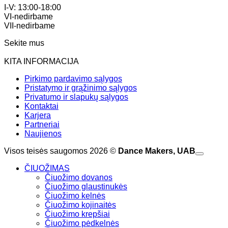
I-V: 13:00-18:00
VI-nedirbame
VII-nedirbame
Sekite mus
KITA INFORMACIJA
Pirkimo pardavimo sąlygos
Pristatymo ir grąžinimo sąlygos
Privatumo ir slapukų sąlygos
Kontaktai
Karjera
Partneriai
Naujienos
Visos teisės saugomos 2026 ©
Dance Makers, UAB
ČIUOŽIMAS
Čiuožimo dovanos
Čiuožimo glaustinukės
Čiuožimo kelnės
Čiuožimo kojinaitės
Čiuožimo krepšiai
Čiuožimo pėdkelnės