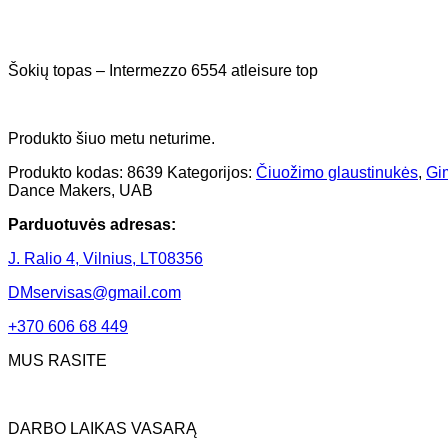
Šokių topas – Intermezzo 6554 atleisure top
Produkto šiuo metu neturime.
Produkto kodas:
8639
Kategorijos:
Čiuožimo glaustinukės
,
Gi
Dance Makers, UAB
Parduotuvės adresas:
J. Ralio 4, Vilnius, LT08356
DMservisas@gmail.com
+370 606 68 449
MUS RASITE
DARBO LAIKAS VASARĄ