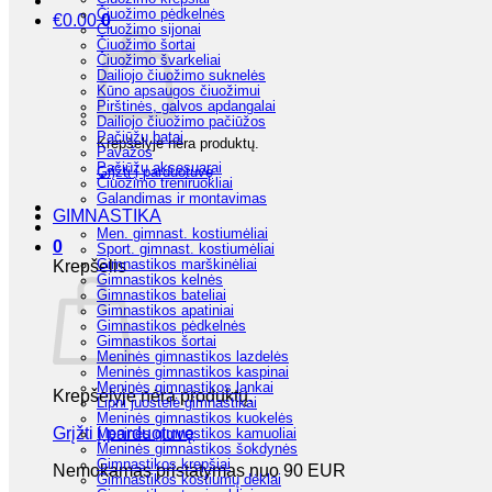
Čiuožimo pėdkelnės
€
0.00
0
Čiuožimo sijonai
Čiuožimo šortai
Čiuožimo švarkeliai
Dailiojo čiuožimo suknelės
Kūno apsaugos čiuožimui
Pirštinės, galvos apdangalai
Dailiojo čiuožimo pačiūžos
Pačiūžų batai
Krepšelyje nėra produktų.
Pavažos
Pačiūžų aksesuarai
Grįžti į parduotuvę
Čiuožimo treniruokliai
Galandimas ir montavimas
GIMNASTIKA
Men. gimnast. kostiumėliai
0
Sport. gimnast. kostiumėliai
Gimnastikos marškinėliai
Krepšelis
Gimnastikos kelnės
Gimnastikos bateliai
Gimnastikos apatiniai
Gimnastikos pėdkelnės
Gimnastikos šortai
Meninės gimnastikos lazdelės
Meninės gimnastikos kaspinai
Meninės gimnastikos lankai
Krepšelyje nėra produktų.
Lipni juostelė gimnastikai
Meninės gimnastikos kuokelės
Grįžti į parduotuvę
Meninės gimnastikos kamuoliai
Meninės gimnastikos šokdynės
Gimnastikos krepšiai
Nemokamas pristatymas nuo 90 EUR
Gimnastikos kostiumų dėklai