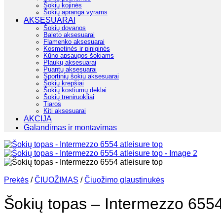
Šokių kojinės
Šokių apranga vyrams
AKSESUARAI
Šokių dovanos
Baleto aksesuarai
Flamenko aksesuarai
Kosmetinės ir piniginės
Kūno apsaugos šokiams
Plaukų aksesuarai
Puantų aksesuarai
Sportinių šokių aksesuarai
Šokių krepšiai
Šokių kostiumų dėklai
Šokių treniruokliai
Tiaros
Kiti aksesuarai
AKCIJA
Galandimas ir montavimas
Prekės
/
ČIUOŽIMAS
/
Čiuožimo glaustinukės
Šokių topas – Intermezzo 6554 