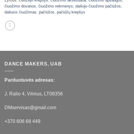
Žymos:
čiuožėjo krepšys
,
čiuožimo aksesuarai
,
čiuožimo apsaugos
,
čiuožimo dovanos
,
čiuožimo reikmenys
,
dailiojo čiuožimo pačiūžos
,
dailusis čiuožimas
,
pačiūžos
,
pačiūžų krepšys
DANCE MAKERS, UAB
Parduotuvės adresas:
J. Ralio 4, Vilnius, LT08356
DMservisas@gmail.com
+370 606 68 449