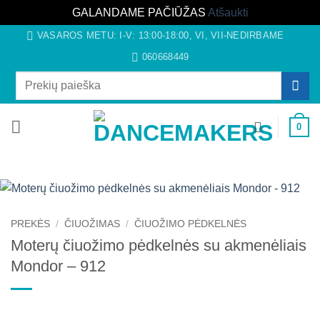
GALANDAME PAČIŪŽAS
Atšaukti
Skip
VASAROS METU: I-V: 13:00-18:00, VI, VII-NEDIRBAME
to
060668449
content
Ieškoti:
0
PREKĖS
/
ČIUOŽIMAS
/
ČIUOŽIMO PĖDKELNĖS
Moterų čiuožimo pėdkelnės su akmenėliais
Mondor – 912