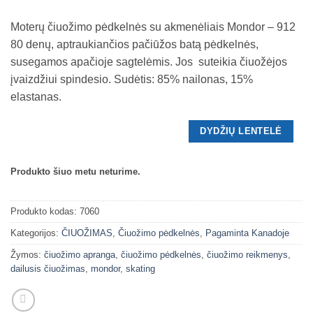
Moterų čiuožimo pėdkelnės su akmenėliais Mondor – 912
80 denų, aptraukiančios pačiūžos batą pėdkelnės,
susegamos apačioje sagtelėmis. Jos suteikia čiuožėjos
įvaizdžiui spindesio. Sudėtis: 85% nailonas, 15%
elastanas.
DYDŽIŲ LENTELĖ
Produkto šiuo metu neturime.
Produkto kodas:
7060
Kategorijos:
ČIUOŽIMAS
,
Čiuožimo pėdkelnės
,
Pagaminta Kanadoje
Žymos:
čiuožimo apranga
,
čiuožimo pėdkelnės
,
čiuožimo reikmenys
,
dailusis čiuožimas
,
mondor
,
skating