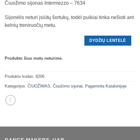
Čiuožimo sijonas Intermezzo – 7634
Sijonėlis neturi įsiūtų šortukų, todėl puikiai tinka nešioti ant
kelnių treniruočių metu.
DYDŽIŲ LENTELĖ
Produkto šiuo metu neturime.
Produkto kodas:
8206
Kategorijos:
ČIUOŽIMAS
,
Čiuožimo sijonai
,
Pagaminta Katalonijoje