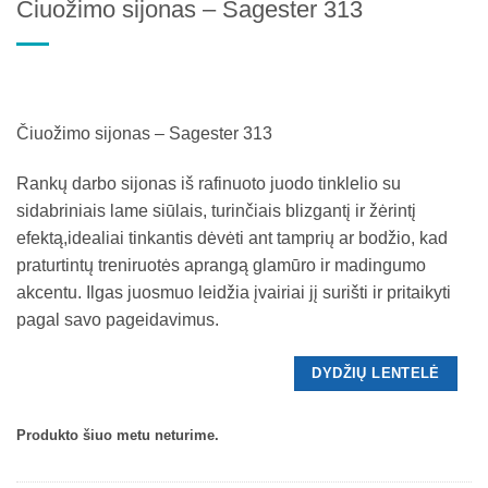
Čiuožimo sijonas – Sagester 313
Čiuožimo sijonas – Sagester 313
Rankų darbo sijonas iš rafinuoto juodo tinklelio su
sidabriniais lame siūlais, turinčiais blizgantį ir žėrintį
efektą,idealiai tinkantis dėvėti ant tamprių ar bodžio, kad
praturtintų treniruotės aprangą glamūro ir madingumo
akcentu. Ilgas juosmuo leidžia įvairiai jį surišti ir pritaikyti
pagal savo pageidavimus.
DYDŽIŲ LENTELĖ
Produkto šiuo metu neturime.