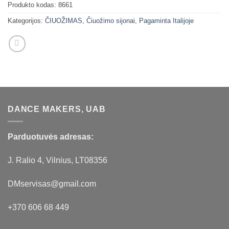
Produkto kodas:
8661
Kategorijos:
ČIUOŽIMAS
,
Čiuožimo sijonai
,
Pagaminta Italijoje
DANCE MAKERS, UAB
Parduotuvės adresas:
J. Ralio 4, Vilnius, LT08356
DMservisas@gmail.com
+370 606 68 449