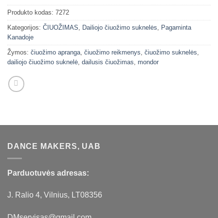
Produkto kodas:
7272
Kategorijos:
ČIUOŽIMAS
,
Dailiojo čiuožimo suknelės
,
Pagaminta
Kanadoje
Žymos:
čiuožimo apranga
,
čiuožimo reikmenys
,
čiuožimo suknelės
,
dailiojo čiuožimo suknelė
,
dailusis čiuožimas
,
mondor
DANCE MAKERS, UAB
Parduotuvės adresas:
J. Ralio 4, Vilnius, LT08356
DMservisas@gmail.com