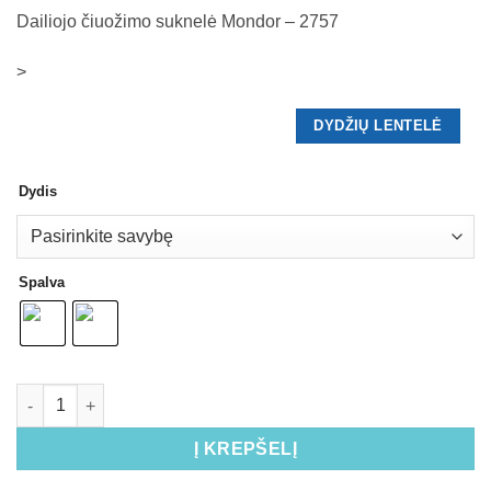
Dailiojo čiuožimo suknelė Mondor – 2757
>
DYDŽIŲ LENTELĖ
Dydis
Spalva
Į KREPŠELĮ