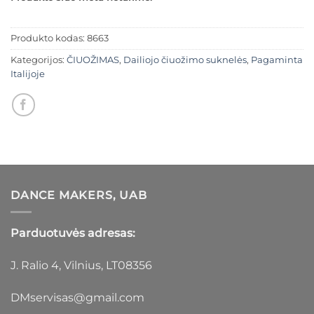
Produkto kodas:
8663
Kategorijos:
ČIUOŽIMAS
,
Dailiojo čiuožimo suknelės
,
Pagaminta
Italijoje
DANCE MAKERS, UAB
Parduotuvės adresas:
J. Ralio 4, Vilnius, LT08356
DMservisas@gmail.com