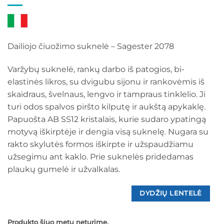
Dailiojo čiuožimo suknelė – Sagester 2078
Varžybų suknelė, rankų darbo iš patogios, bi-
elastinės likros, su dvigubu sijonu ir rankovėmis iš
skaidraus, švelnaus, lengvo ir tampraus tinklelio. Ji
turi odos spalvos piršto kilputę ir aukštą apykaklę.
Papuošta AB SS12 kristalais, kurie sudaro ypatingą
motyvą iškirptėje ir dengia visą suknelę. Nugara su
rakto skylutės formos iškirpte ir užspaudžiamu
užsegimu ant kaklo. Prie suknelės pridedamas
plaukų gumelė ir užvalkalas.
DYDŽIŲ LENTELĖ
Produkto šiuo metu neturime.