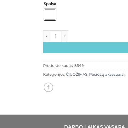
Spalva
Produkto kodas:
8649
Kategorijos:
ČIUOŽIMAS
,
Pačiūžų aksesuarai
DARBO LAIKAS VASARĄ