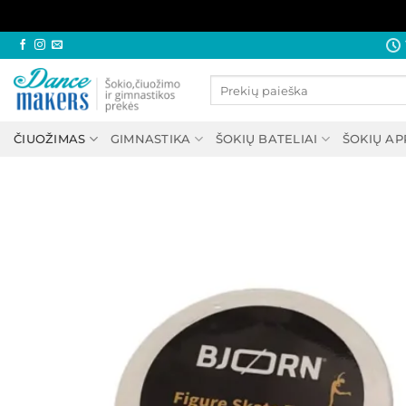
Skip
to
Ieškoti:
content
ČIUOŽIMAS
GIMNASTIKA
ŠOKIŲ BATELIAI
ŠOKIŲ A