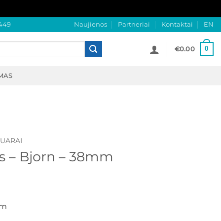
449
Naujienos
Partneriai
Kontaktai
EN
0
€
0.00
MAS
SUARAI
ms – Bjorn – 38mm
mm