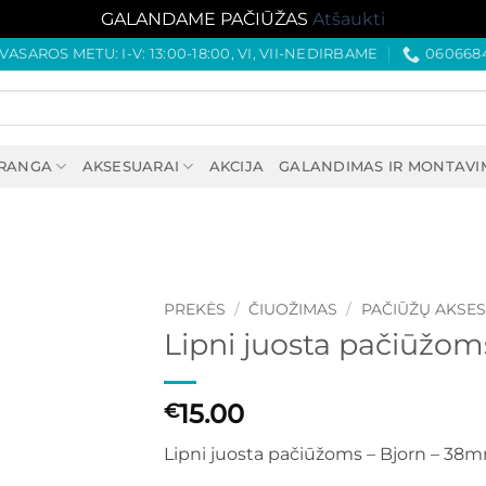
GALANDAME PAČIŪŽAS
Atšaukti
VASAROS METU: I-V: 13:00-18:00, VI, VII-NEDIRBAME
060668
PRANGA
AKSESUARAI
AKCIJA
GALANDIMAS IR MONTAVI
PREKĖS
/
ČIUOŽIMAS
/
PAČIŪŽŲ AKSE
Lipni juosta pačiūžo
15.00
€
Lipni juosta pačiūžoms – Bjorn – 38