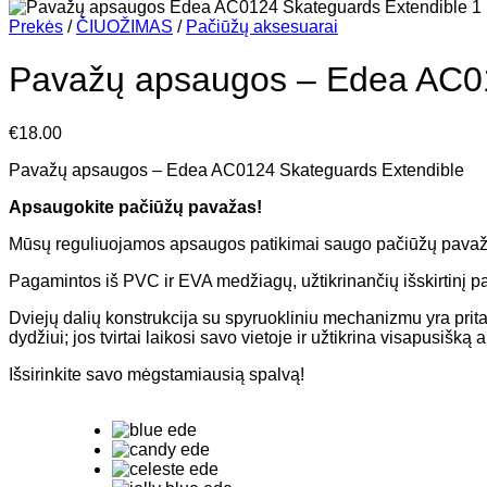
Prekės
/
ČIUOŽIMAS
/
Pačiūžų aksesuarai
Pavažų apsaugos – Edea AC01
€
18.00
Pavažų apsaugos – Edea AC0124 Skateguards Extendible
Apsaugokite pačiūžų pavažas!
Mūsų reguliuojamos apsaugos patikimai saugo pačiūžų pavažas
Pagamintos iš PVC ir EVA medžiagų, užtikrinančių išskirtinį p
Dviejų dalių konstrukcija su spyruokliniu mechanizmu yra pritaik
dydžiui; jos tvirtai laikosi savo vietoje ir užtikrina visapusišką
Išsirinkite savo mėgstamiausią spalvą!