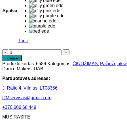
Spalva
Trinti
Į krepšelį
Produkto kodas:
6584
Kategorijos:
ČIUOŽIMAS
,
Pačiūžų akse
Dance Makers, UAB
Parduotuvės adresas:
J. Ralio 4, Vilnius, LT08356
DMservisas@gmail.com
+370 606 68 449
MUS RASITE