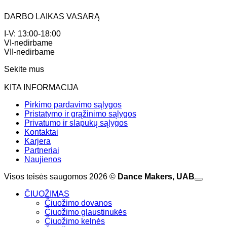
DARBO LAIKAS VASARĄ
I-V: 13:00-18:00
VI-nedirbame
VII-nedirbame
Sekite mus
KITA INFORMACIJA
Pirkimo pardavimo sąlygos
Pristatymo ir grąžinimo sąlygos
Privatumo ir slapukų sąlygos
Kontaktai
Karjera
Partneriai
Naujienos
Visos teisės saugomos 2026 ©
Dance Makers, UAB
ČIUOŽIMAS
Čiuožimo dovanos
Čiuožimo glaustinukės
Čiuožimo kelnės