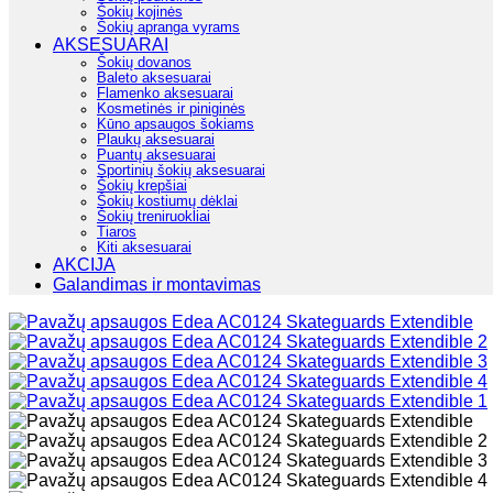
Šokių kojinės
Šokių apranga vyrams
AKSESUARAI
Šokių dovanos
Baleto aksesuarai
Flamenko aksesuarai
Kosmetinės ir piniginės
Kūno apsaugos šokiams
Plaukų aksesuarai
Puantų aksesuarai
Sportinių šokių aksesuarai
Šokių krepšiai
Šokių kostiumų dėklai
Šokių treniruokliai
Tiaros
Kiti aksesuarai
AKCIJA
Galandimas ir montavimas