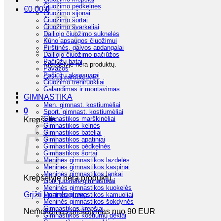
Čiuožimo pėdkelnės
€
0.00
0
Čiuožimo sijonai
Čiuožimo šortai
Čiuožimo švarkeliai
Dailiojo čiuožimo suknelės
Kūno apsaugos čiuožimui
Pirštinės, galvos apdangalai
Dailiojo čiuožimo pačiūžos
Pačiūžų batai
Krepšelyje nėra produktų.
Pavažos
Pačiūžų aksesuarai
Grįžti į parduotuvę
Čiuožimo treniruokliai
Galandimas ir montavimas
GIMNASTIKA
Men. gimnast. kostiumėliai
0
Sport. gimnast. kostiumėliai
Gimnastikos marškinėliai
Krepšelis
Gimnastikos kelnės
Gimnastikos bateliai
Gimnastikos apatiniai
Gimnastikos pėdkelnės
Gimnastikos šortai
Meninės gimnastikos lazdelės
Meninės gimnastikos kaspinai
Meninės gimnastikos lankai
Krepšelyje nėra produktų.
Lipni juostelė gimnastikai
Meninės gimnastikos kuokelės
Grįžti į parduotuvę
Meninės gimnastikos kamuoliai
Meninės gimnastikos šokdynės
Gimnastikos krepšiai
Nemokamas pristatymas nuo 90 EUR
Gimnastikos kostiumų dėklai