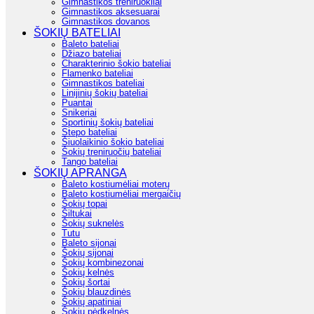
Gimnastikos treniruokliai
Gimnastikos aksesuarai
Gimnastikos dovanos
ŠOKIŲ BATELIAI
Baleto bateliai
Džiazo bateliai
Charakterinio šokio bateliai
Flamenko bateliai
Gimnastikos bateliai
Linijinių šokių bateliai
Puantai
Snikeriai
Sportinių šokių bateliai
Stepo bateliai
Šiuolaikinio šokio bateliai
Šokių treniruočių bateliai
Tango bateliai
ŠOKIŲ APRANGA
Baleto kostiumėliai moterų
Baleto kostiumėliai mergaičių
Šokių topai
Šiltukai
Šokių suknelės
Tutu
Baleto sijonai
Šokių sijonai
Šokių kombinezonai
Šokių kelnės
Šokių šortai
Šokių blauzdinės
Šokių apatiniai
Šokių pėdkelnės