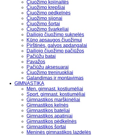
Čiuožimo kojinaitės
Čiuožimo krepšiai
Čiuožimo pėdkelnės
Čiuožimo sijonai
Čiuožimo šortai
Čiuožimo švarkeliai
Dailiojo čiuožimo suknelės
Kūno apsaugos čiuožimui
Pirštinės, galvos apdangalai
Dailiojo čiuožimo pačiūžos
Pačiūžų batai
Pavažos
Pačiūžų aksesuarai
Čiuožimo treniruokliai
Galandimas ir montavimas
GIMNASTIKA
Men. gimnast. kostiumėliai
Sport. gimnast. kostiumėliai
Gimnastikos marškinėliai
Gimnastikos kelnės
Gimnastikos bateliai
Gimnastikos apatiniai
Gimnastikos pėdkelnės
Gimnastikos šortai
Meninės gimnastikos lazdelės