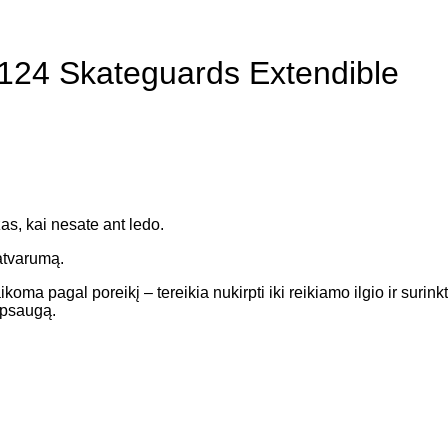
24 Skateguards Extendible
, kai nesate ant ledo.
atvarumą.
oma pagal poreikį – tereikia nukirpti iki reikiamo ilgio ir surink
 apsaugą.