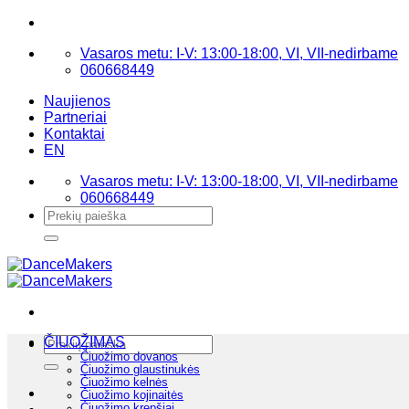
Skip
to
Vasaros metu: I-V: 13:00-18:00, VI, VII-nedirbame
content
060668449
Naujienos
Partneriai
Kontaktai
EN
Vasaros metu: I-V: 13:00-18:00, VI, VII-nedirbame
060668449
Ieškoti:
Ieškoti:
ČIUOŽIMAS
Čiuožimo dovanos
Čiuožimo glaustinukės
Čiuožimo kelnės
Čiuožimo kojinaitės
Čiuožimo krepšiai