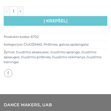
Į KREPŠELĮ
Produkto kodas:
6702
Kategorijos:
ČIUOŽIMAS
,
Pirštinės, galvos apdangalai
Žymos:
čiuožimo aksesuarai
,
čiuožimo apranga
,
čiuožimo
apsaugos
,
čiuožimo pirštinės
,
čiuožimo reikmenys
,
čiuožimo
treningai
DANCE MAKERS, UAB