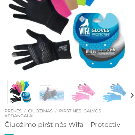
PREKĖS
/
ČIUOŽIMAS
/
PIRŠTINĖS, GALVOS
APDANGALAI
Čiuožimo pirštinės Wifa – Protectiv