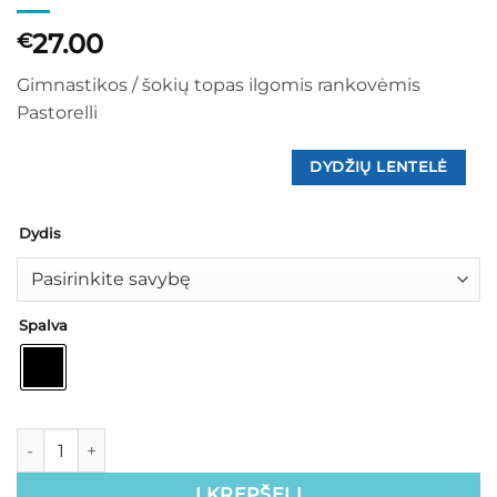
27.00
€
Gimnastikos / šokių topas ilgomis rankovėmis
Pastorelli
DYDŽIŲ LENTELĖ
Dydis
Spalva
Į KREPŠELĮ