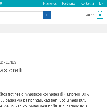
49
Naujienos
Partneriai
Kontaktai
EN
0
€
0.00
ĖDKELNĖS
astorelli
tos frotinės gimnastikos kojinaitės iš Pastorelli. 80%
Jų padas yra pastorintas, kad treniruočių metu būtų
bei dėl to, kad kojinaitės nesuplyštų ir būtų daug ilgiau