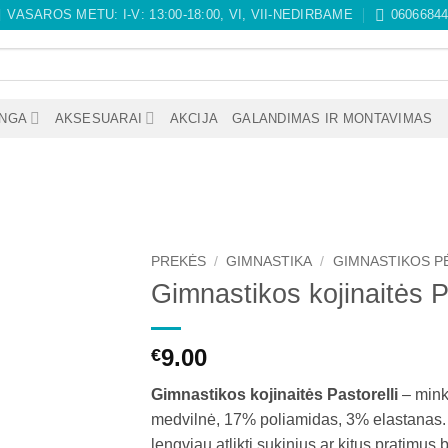
VASAROS METU: I-V: 13:00-18:00, VI, VII-NEDIRBAME
0606684
ANGA
AKSESUARAI
AKCIJA
GALANDIMAS IR MONTAVIMAS
PREKĖS
/
GIMNASTIKA
/
GIMNASTIKOS P
Gimnastikos kojinaitės P
9.00
€
Gimnastikos kojinaitės Pastorelli
– minkš
medvilnė, 17% poliamidas, 3% elastanas. 
lengviau atlikti sukinius ar kitus pratimus 