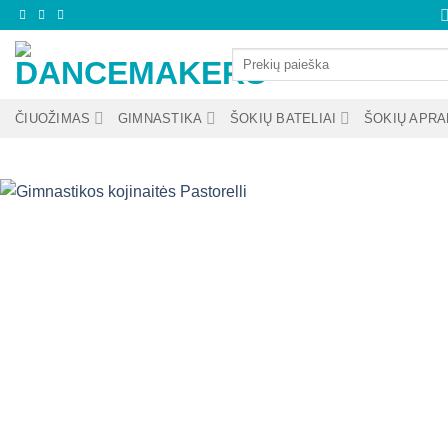
Skip
to
Ieškoti:
content
ČIUOŽIMAS
GIMNASTIKA
ŠOKIŲ BATELIAI
ŠOKIŲ APR