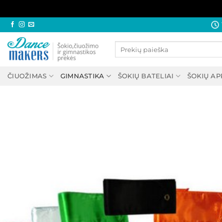
Skip
to
Ieškoti:
content
ČIUOŽIMAS
GIMNASTIKA
ŠOKIŲ BATELIAI
ŠOKIŲ A