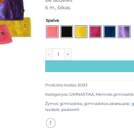
Be lazdelės.
6 m., šilkas
Spalva
Produkto kodas:
6093
Kategorijos:
GIMNASTIKA
,
Meninės gimnastik
Žymos:
gimnastika
,
gimnastikos aksesuarai
,
g
lazdelė
,
pastorelli