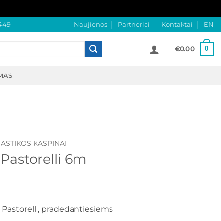
449
Naujienos
Partneriai
Kontaktai
EN
0
€
0.00
MAS
ASTIKOS KASPINAI
Pastorelli 6m
Pastorelli, pradedantiesiems