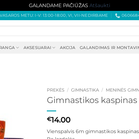
GALANDAME PAČIŪŽAS
Atšaukti
VASAROS METU: I-V: 13:00-18:00, VI, VII-NEDIRBAME
060668
PRANGA
AKSESUARAI
AKCIJA
GALANDIMAS IR MONTAVI
PREKĖS
/
GIMNASTIKA
/
MENINĖS GIMN
Gimnastikos kaspinas 
14.00
€
Vienspalvis 6m gimnastikos kaspinas 