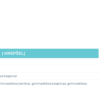
Į KREPŠELĮ
os kaspinai
imnastikos įrankiai
,
gimnastikos kaspinas
,
gimnastikos