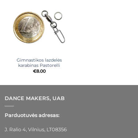
Gimnastikos lazdelės
karabinas Pastorelli
€
8.00
DANCE MAKERS, UAB
Parduotuvės adresas:
J. Ralio 4, Vilnius, LT08356