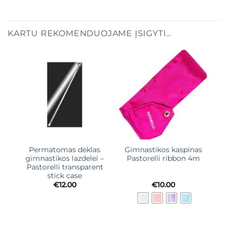
KARTU REKOMENDUOJAME ĮSIGYTI…
Permatomas dėklas
Gimnastikos kaspinas
gimnastikos lazdelei –
Pastorelli ribbon 4m
Pastorelli transparent
stick case
€
12.00
€
10.00