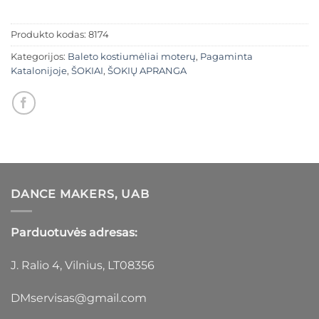
Produkto kodas:
8174
Kategorijos:
Baleto kostiumėliai moterų
,
Pagaminta
Katalonijoje
,
ŠOKIAI
,
ŠOKIŲ APRANGA
DANCE MAKERS, UAB
Parduotuvės adresas:
J. Ralio 4, Vilnius, LT08356
DMservisas@gmail.com