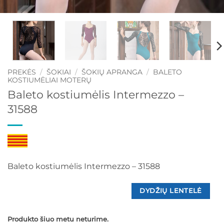
PREKĖS
/
ŠOKIAI
/
ŠOKIŲ APRANGA
/
BALETO
KOSTIUMĖLIAI MOTERŲ
Baleto kostiumėlis Intermezzo –
31588
Baleto kostiumėlis Intermezzo – 31588
DYDŽIŲ LENTELĖ
Produkto šiuo metu neturime.