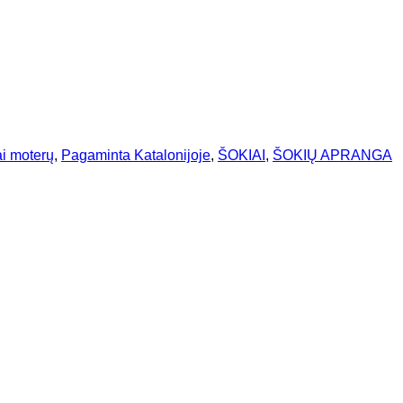
ai moterų
,
Pagaminta Katalonijoje
,
ŠOKIAI
,
ŠOKIŲ APRANGA