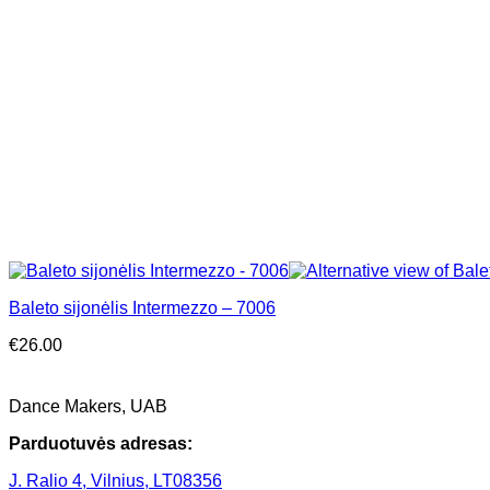
Baleto sijonėlis Intermezzo – 7006
€
26.00
Dance Makers, UAB
Parduotuvės adresas:
J. Ralio 4, Vilnius, LT08356