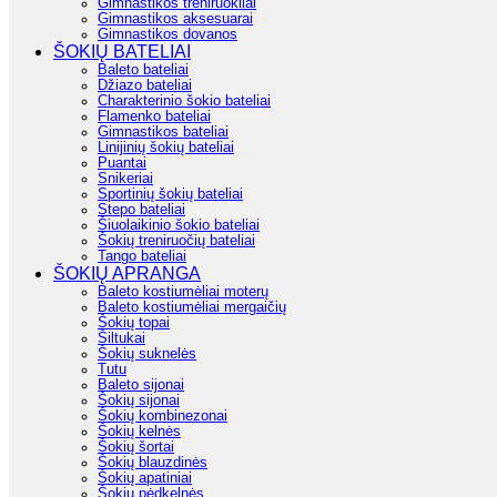
Gimnastikos treniruokliai
Gimnastikos aksesuarai
Gimnastikos dovanos
ŠOKIŲ BATELIAI
Baleto bateliai
Džiazo bateliai
Charakterinio šokio bateliai
Flamenko bateliai
Gimnastikos bateliai
Linijinių šokių bateliai
Puantai
Snikeriai
Sportinių šokių bateliai
Stepo bateliai
Šiuolaikinio šokio bateliai
Šokių treniruočių bateliai
Tango bateliai
ŠOKIŲ APRANGA
Baleto kostiumėliai moterų
Baleto kostiumėliai mergaičių
Šokių topai
Šiltukai
Šokių suknelės
Tutu
Baleto sijonai
Šokių sijonai
Šokių kombinezonai
Šokių kelnės
Šokių šortai
Šokių blauzdinės
Šokių apatiniai
Šokių pėdkelnės