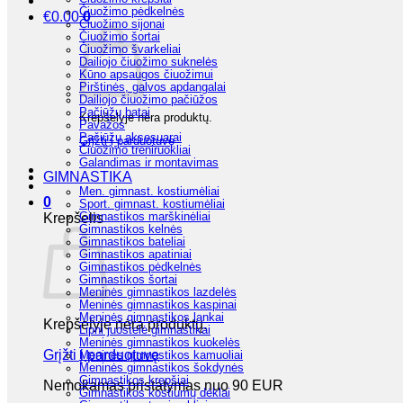
Čiuožimo pėdkelnės
€
0.00
0
Čiuožimo sijonai
Čiuožimo šortai
Čiuožimo švarkeliai
Dailiojo čiuožimo suknelės
Kūno apsaugos čiuožimui
Pirštinės, galvos apdangalai
Dailiojo čiuožimo pačiūžos
Pačiūžų batai
Krepšelyje nėra produktų.
Pavažos
Pačiūžų aksesuarai
Grįžti į parduotuvę
Čiuožimo treniruokliai
Galandimas ir montavimas
GIMNASTIKA
Men. gimnast. kostiumėliai
0
Sport. gimnast. kostiumėliai
Gimnastikos marškinėliai
Krepšelis
Gimnastikos kelnės
Gimnastikos bateliai
Gimnastikos apatiniai
Gimnastikos pėdkelnės
Gimnastikos šortai
Meninės gimnastikos lazdelės
Meninės gimnastikos kaspinai
Meninės gimnastikos lankai
Krepšelyje nėra produktų.
Lipni juostelė gimnastikai
Meninės gimnastikos kuokelės
Grįžti į parduotuvę
Meninės gimnastikos kamuoliai
Meninės gimnastikos šokdynės
Gimnastikos krepšiai
Nemokamas pristatymas nuo 90 EUR
Gimnastikos kostiumų dėklai