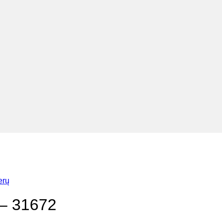
erų
 – 31672