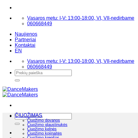
Skip
to
Vasaros metu: I-V: 13:00-18:00, VI, VII-nedirbame
content
060668449
Naujienos
Partneriai
Kontaktai
EN
Vasaros metu: I-V: 13:00-18:00, VI, VII-nedirbame
060668449
Ieškoti:
Ieškoti:
ČIUOŽIMAS
Čiuožimo dovanos
Čiuožimo glaustinukės
Čiuožimo kelnės
Čiuožimo kojinaitės
Čiuožimo krepšiai