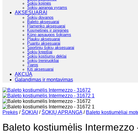
Šokių kojinės
Šokių apranga vyrams
AKSESUARAI
Šokių dovanos
Baleto aksesuarai
Flamenko aksesuarai
Kosmetinės ir piniginės
Kūno apsaugos šokiams
Plaukų aksesuarai
Puantų aksesuarai
Sportinių šokių aksesuarai
Šokių krepšiai
Šokių kostiumų dėklai
Šokių treniruokliai
Tiaros
Kiti aksesuarai
AKCIJA
Galandimas ir montavimas
Prekės
/
ŠOKIAI
/
ŠOKIŲ APRANGA
/
Baleto kostiumėliai mot
Baleto kostiumėlis Intermezzo