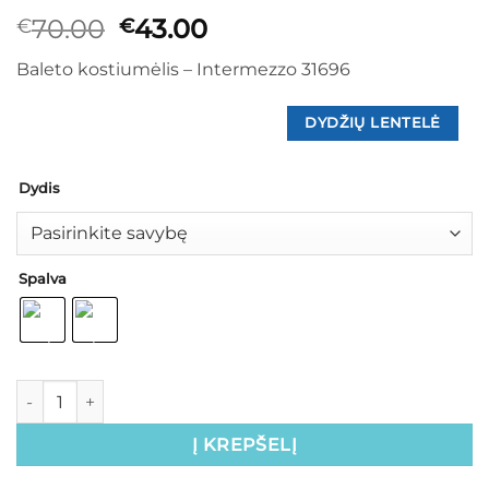
Original
Current
70.00
43.00
€
€
price
price
Baleto kostiumėlis – Intermezzo 31696
was:
is:
€70.00.
€43.00.
DYDŽIŲ LENTELĖ
Dydis
Spalva
Į KREPŠELĮ