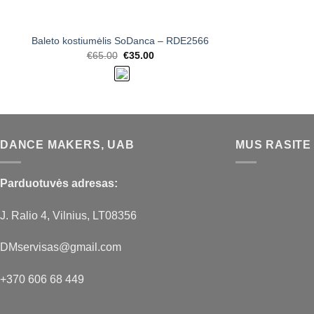
Baleto kostiumėlis SoDanca – RDE2566
Original
Current
€
65.00
€
35.00
price
price
was:
is:
€65.00.
€35.00.
DANCE MAKERS, UAB
MUS RASITE
Parduotuvės adresas:
J. Ralio 4, Vilnius, LT08356
DMservisas@gmail.com
+370 606 68 449