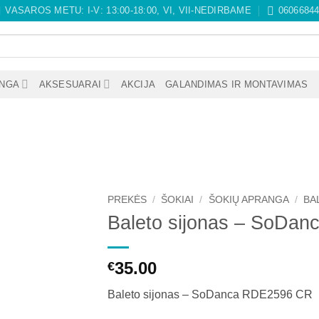
VASAROS METU: I-V: 13:00-18:00, VI, VII-NEDIRBAME
0606684
ANGA
AKSESUARAI
AKCIJA
GALANDIMAS IR MONTAVIMAS
PREKĖS
/
ŠOKIAI
/
ŠOKIŲ APRANGA
/
BA
Baleto sijonas – SoDa
35.00
€
Baleto sijonas – SoDanca RDE2596 CR