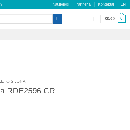
49
Naujienos
Partneriai
Kontaktai
EN
0
€
0.00
LETO SIJONAI
nca RDE2596 CR