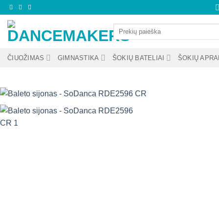
Skip
to
Ieškoti:
content
ČIUOŽIMAS
GIMNASTIKA
ŠOKIŲ BATELIAI
ŠOKIŲ APR