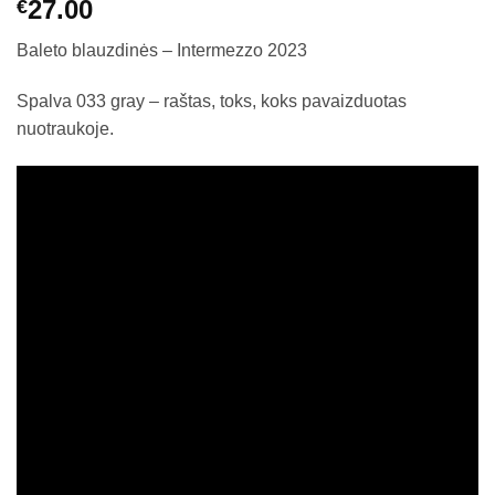
27.00
€
Baleto blauzdinės – Intermezzo 2023
Spalva 033 gray – raštas, toks, koks pavaizduotas
nuotraukoje.