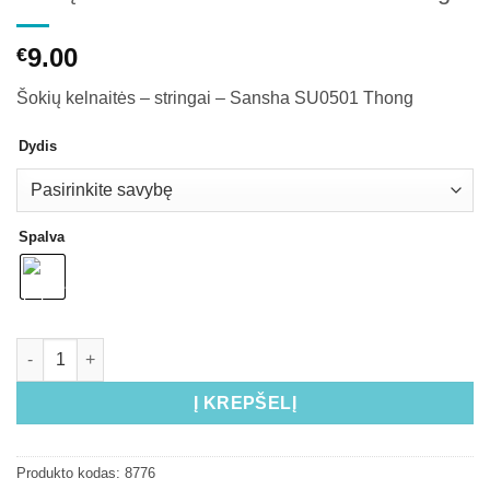
9.00
€
Šokių kelnaitės – stringai – Sansha SU0501 Thong
Dydis
Spalva
Į KREPŠELĮ
Produkto kodas:
8776