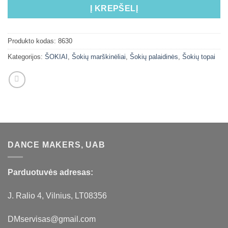
Į KREPŠELĮ
Produkto kodas:
8630
Kategorijos:
ŠOKIAI
,
Šokių marškinėliai
,
Šokių palaidinės
,
Šokių topai
DANCE MAKERS, UAB
Parduotuvės adresas:
J. Ralio 4, Vilnius, LT08356
DMservisas@gmail.com