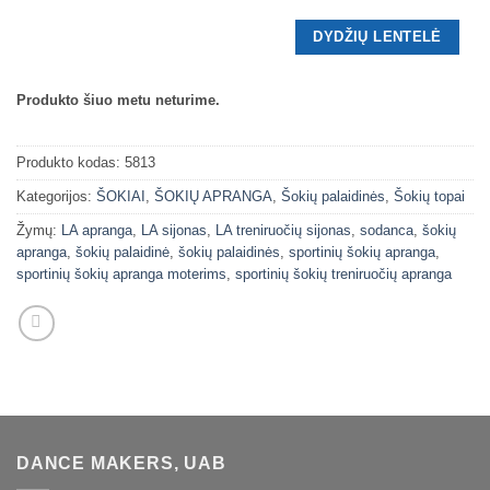
DYDŽIŲ LENTELĖ
Produkto šiuo metu neturime.
Produkto kodas:
5813
Kategorijos:
ŠOKIAI
,
ŠOKIŲ APRANGA
,
Šokių palaidinės
,
Šokių topai
Žymų:
LA apranga
,
LA sijonas
,
LA treniruočių sijonas
,
sodanca
,
šokių
apranga
,
šokių palaidinė
,
šokių palaidinės
,
sportinių šokių apranga
,
sportinių šokių apranga moterims
,
sportinių šokių treniruočių apranga
DANCE MAKERS, UAB