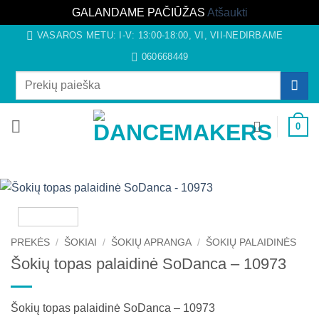
GALANDAME PAČIŪŽAS
Atšaukti
Skip
VASAROS METU: I-V: 13:00-18:00, VI, VII-NEDIRBAME
to
060668449
content
Ieškoti:
0
PREKĖS
/
ŠOKIAI
/
ŠOKIŲ APRANGA
/
ŠOKIŲ PALAIDINĖS
Šokių topas palaidinė SoDanca – 10973
Šokių topas palaidinė SoDanca – 10973