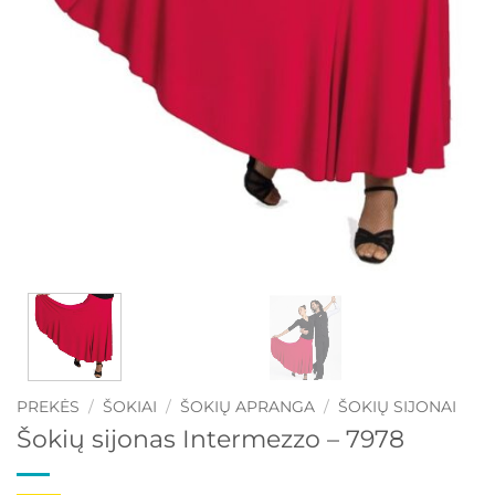
PREKĖS
/
ŠOKIAI
/
ŠOKIŲ APRANGA
/
ŠOKIŲ SIJONAI
Šokių sijonas Intermezzo – 7978