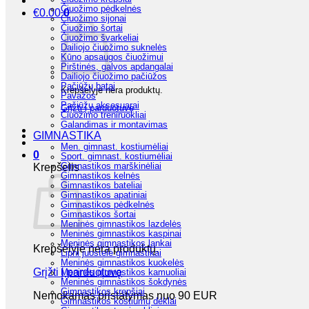
Čiuožimo pėdkelnės
€
0.00
0
Čiuožimo sijonai
Čiuožimo šortai
Čiuožimo švarkeliai
Dailiojo čiuožimo suknelės
Kūno apsaugos čiuožimui
Pirštinės, galvos apdangalai
Dailiojo čiuožimo pačiūžos
Pačiūžų batai
Krepšelyje nėra produktų.
Pavažos
Pačiūžų aksesuarai
Grįžti į parduotuvę
Čiuožimo treniruokliai
Galandimas ir montavimas
GIMNASTIKA
Men. gimnast. kostiumėliai
0
Sport. gimnast. kostiumėliai
Gimnastikos marškinėliai
Krepšelis
Gimnastikos kelnės
Gimnastikos bateliai
Gimnastikos apatiniai
Gimnastikos pėdkelnės
Gimnastikos šortai
Meninės gimnastikos lazdelės
Meninės gimnastikos kaspinai
Meninės gimnastikos lankai
Krepšelyje nėra produktų.
Lipni juostelė gimnastikai
Meninės gimnastikos kuokelės
Grįžti į parduotuvę
Meninės gimnastikos kamuoliai
Meninės gimnastikos šokdynės
Gimnastikos krepšiai
Nemokamas pristatymas nuo 90 EUR
Gimnastikos kostiumų dėklai