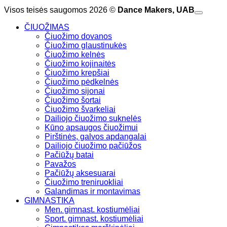
Visos teisės saugomos 2026 ©
Dance Makers, UAB
ČIUOŽIMAS
Čiuožimo dovanos
Čiuožimo glaustinukės
Čiuožimo kelnės
Čiuožimo kojinaitės
Čiuožimo krepšiai
Čiuožimo pėdkelnės
Čiuožimo sijonai
Čiuožimo šortai
Čiuožimo švarkeliai
Dailiojo čiuožimo suknelės
Kūno apsaugos čiuožimui
Pirštinės, galvos apdangalai
Dailiojo čiuožimo pačiūžos
Pačiūžų batai
Pavažos
Pačiūžų aksesuarai
Čiuožimo treniruokliai
Galandimas ir montavimas
GIMNASTIKA
Men. gimnast. kostiumėliai
Sport. gimnast. kostiumėliai