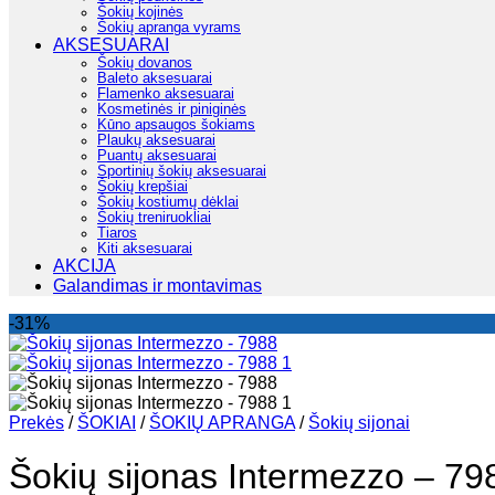
Šokių kojinės
Šokių apranga vyrams
AKSESUARAI
Šokių dovanos
Baleto aksesuarai
Flamenko aksesuarai
Kosmetinės ir piniginės
Kūno apsaugos šokiams
Plaukų aksesuarai
Puantų aksesuarai
Sportinių šokių aksesuarai
Šokių krepšiai
Šokių kostiumų dėklai
Šokių treniruokliai
Tiaros
Kiti aksesuarai
AKCIJA
Galandimas ir montavimas
-31%
Prekės
/
ŠOKIAI
/
ŠOKIŲ APRANGA
/
Šokių sijonai
Šokių sijonas Intermezzo – 79