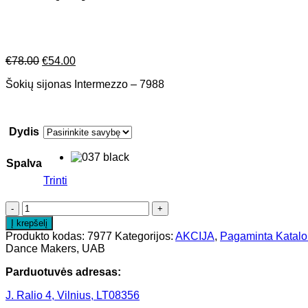
Original
Current
€
78.00
€
54.00
price
price
Šokių sijonas Intermezzo – 7988
was:
is:
€78.00.
€54.00.
Dydis
Spalva
Trinti
Į krepšelį
Produkto kodas:
7977
Kategorijos:
AKCIJA
,
Pagaminta Katalo
Dance Makers, UAB
Parduotuvės adresas:
J. Ralio 4, Vilnius, LT08356