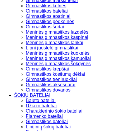
Gimnastikos marškinėliai
Gimnastikos kelnės
Gimnastikos bateliai
Gimnastikos apatiniai
Gimnastikos pėdkelnės
Gimnastikos šortai
Meninės gimnastikos lazdelės
Meninės gimnastikos kaspinai
Meninės gimnastikos lankai
Lipni juostelė gimnastikai
Meninės gimnastikos kuokelės
Meninės gimnastikos kamuoliai
Meninės gimnastikos šokdynės
Gimnastikos krepšiai
Gimnastikos kostiumų dėklai
Gimnastikos treniruokliai
Gimnastikos aksesuarai
Gimnastikos dovanos
ŠOKIŲ BATELIAI
Baleto bateliai
Džiazo bateliai
Charakterinio šokio bateliai
Flamenko bateliai
Gimnastikos bateliai
Linijinių šokių bateliai