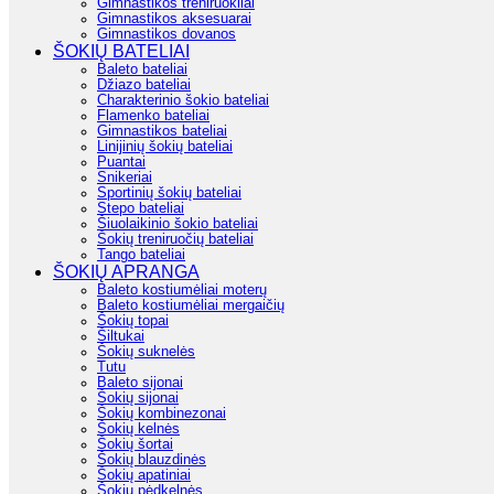
Gimnastikos treniruokliai
Gimnastikos aksesuarai
Gimnastikos dovanos
ŠOKIŲ BATELIAI
Baleto bateliai
Džiazo bateliai
Charakterinio šokio bateliai
Flamenko bateliai
Gimnastikos bateliai
Linijinių šokių bateliai
Puantai
Snikeriai
Sportinių šokių bateliai
Stepo bateliai
Šiuolaikinio šokio bateliai
Šokių treniruočių bateliai
Tango bateliai
ŠOKIŲ APRANGA
Baleto kostiumėliai moterų
Baleto kostiumėliai mergaičių
Šokių topai
Šiltukai
Šokių suknelės
Tutu
Baleto sijonai
Šokių sijonai
Šokių kombinezonai
Šokių kelnės
Šokių šortai
Šokių blauzdinės
Šokių apatiniai
Šokių pėdkelnės