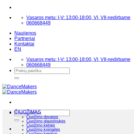
Skip
to
Vasaros metu: I-V: 13:00-18:00, VI, VII-nedirbame
content
060668449
Naujienos
Partneriai
Kontaktai
EN
Vasaros metu: I-V: 13:00-18:00, VI, VII-nedirbame
060668449
Ieškoti:
Ieškoti:
ČIUOŽIMAS
Čiuožimo dovanos
Čiuožimo glaustinukės
Čiuožimo kelnės
Čiuožimo kojinaitės
Čiuožimo krepšiai