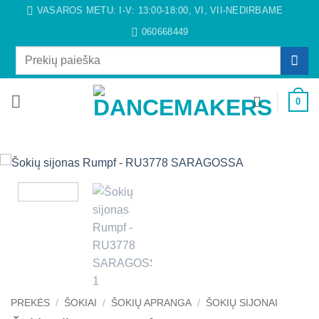
Skip
VASAROS METU: I-V: 13:00-18:00, VI, VII-NEDIRBAME
to
060668449
content
Ieškoti:
0
PREKĖS
/
ŠOKIAI
/
ŠOKIŲ APRANGA
/
ŠOKIŲ SIJONAI