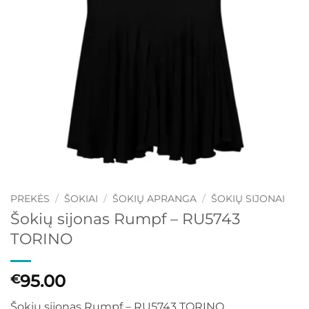
PREKĖS
/
ŠOKIAI
/
ŠOKIŲ APRANGA
/
ŠOKIŲ SIJONAI
Šokių sijonas Rumpf – RU5743
TORINO
95.00
€
Šokių sijonas Rumpf – RU5743 TORINO