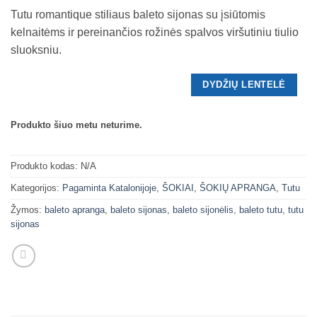
Tutu romantique stiliaus baleto sijonas su įsiūtomis
kelnaitėms ir pereinančios rožinės spalvos viršutiniu tiulio
sluoksniu.
DYDŽIŲ LENTELĖ
Produkto šiuo metu neturime.
Produkto kodas:
N/A
Kategorijos:
Pagaminta Katalonijoje
,
ŠOKIAI
,
ŠOKIŲ APRANGA
,
Tutu
Žymos:
baleto apranga
,
baleto sijonas
,
baleto sijonėlis
,
baleto tutu
,
tutu
sijonas