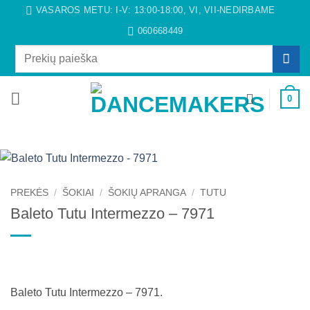
Skip
VASAROS METU: I-V: 13:00-18:00, VI, VII-NEDIRBAME
to
060668449
content
Ieškoti:
0
PREKĖS
/
ŠOKIAI
/
ŠOKIŲ APRANGA
/
TUTU
Baleto Tutu Intermezzo – 7971
Baleto Tutu Intermezzo – 7971.