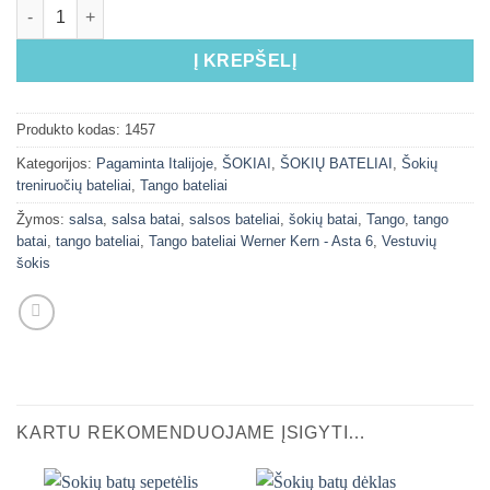
Į KREPŠELĮ
Produkto kodas:
1457
Kategorijos:
Pagaminta Italijoje
,
ŠOKIAI
,
ŠOKIŲ BATELIAI
,
Šokių
treniruočių bateliai
,
Tango bateliai
Žymos:
salsa
,
salsa batai
,
salsos bateliai
,
šokių batai
,
Tango
,
tango
batai
,
tango bateliai
,
Tango bateliai Werner Kern - Asta 6
,
Vestuvių
šokis
KARTU REKOMENDUOJAME ĮSIGYTI…