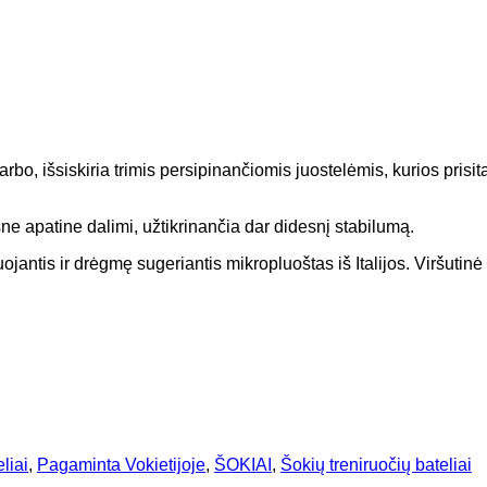
arbo, išsiskiria trimis persipinančiomis juostelėmis, kurios pris
sne apatine dalimi, užtikrinančia dar didesnį stabilumą.
tis ir drėgmę sugeriantis mikropluoštas iš Italijos. Viršutinė 
eliai
,
Pagaminta Vokietijoje
,
ŠOKIAI
,
Šokių treniruočių bateliai