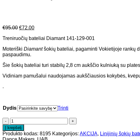
Original
Current
€
95.00
€
72.00
price
price
Treniruočių bateliai Diamant 141-129-001
was:
is:
€95.00.
€72.00.
Moteriški
Diamant
šokių bateliai, pagaminti Vokietijoje rankų d
paspaudimu.
Šie šokių bateliai turi stabilų 2,8 cm aukščio kulniuką su plate
Vidiniam pamušalui naudojamas aukščiausios kokybės, kvėpuojan
.
Dydis
Trinti
Į krepšelį
Produkto kodas:
8195
Kategorijos:
AKCIJA
,
Linijinių šokių bat
Dance Makers, UAB