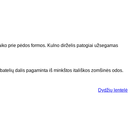
itaiko prie pėdos formos. Kulno dirželis patogiai užsegamas
batelių dalis pagaminta iš minkštos itališkos zomšinės odos.
Dydžių lentelė