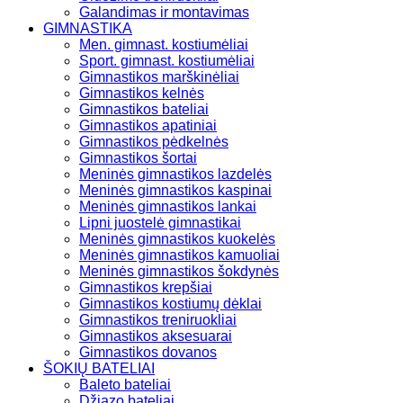
Galandimas ir montavimas
GIMNASTIKA
Men. gimnast. kostiumėliai
Sport. gimnast. kostiumėliai
Gimnastikos marškinėliai
Gimnastikos kelnės
Gimnastikos bateliai
Gimnastikos apatiniai
Gimnastikos pėdkelnės
Gimnastikos šortai
Meninės gimnastikos lazdelės
Meninės gimnastikos kaspinai
Meninės gimnastikos lankai
Lipni juostelė gimnastikai
Meninės gimnastikos kuokelės
Meninės gimnastikos kamuoliai
Meninės gimnastikos šokdynės
Gimnastikos krepšiai
Gimnastikos kostiumų dėklai
Gimnastikos treniruokliai
Gimnastikos aksesuarai
Gimnastikos dovanos
ŠOKIŲ BATELIAI
Baleto bateliai
Džiazo bateliai