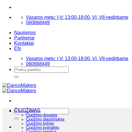
Skip
to
Vasaros metu: I-V: 13:00-18:00, VI, VII-nedirbame
content
060668449
Naujienos
Partneriai
Kontaktai
EN
Vasaros metu: I-V: 13:00-18:00, VI, VII-nedirbame
060668449
Ieškoti:
Ieškoti:
ČIUOŽIMAS
Čiuožimo dovanos
Čiuožimo glaustinukės
Čiuožimo kelnės
Čiuožimo kojinaitės
Čiuožimo krepšiai