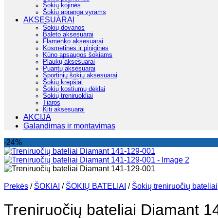
Šokių kojinės
Šokių apranga vyrams
AKSESUARAI
Šokių dovanos
Baleto aksesuarai
Flamenko aksesuarai
Kosmetinės ir piniginės
Kūno apsaugos šokiams
Plaukų aksesuarai
Puantų aksesuarai
Sportinių šokių aksesuarai
Šokių krepšiai
Šokių kostiumų dėklai
Šokių treniruokliai
Tiaros
Kiti aksesuarai
AKCIJA
Galandimas ir montavimas
-24%
Prekės
/
ŠOKIAI
/
ŠOKIŲ BATELIAI
/
Šokių treniruočių bateliai
Treniruočių bateliai Diamant 