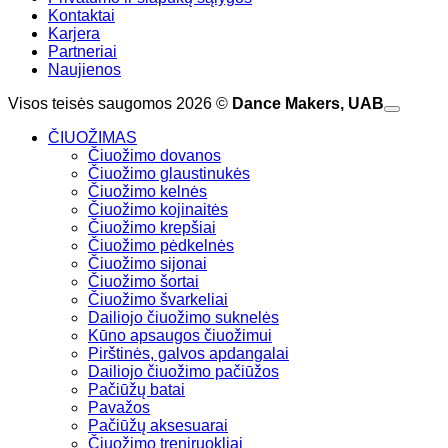
Kontaktai
Karjera
Partneriai
Naujienos
Visos teisės saugomos 2026 ©
Dance Makers, UAB
ČIUOŽIMAS
Čiuožimo dovanos
Čiuožimo glaustinukės
Čiuožimo kelnės
Čiuožimo kojinaitės
Čiuožimo krepšiai
Čiuožimo pėdkelnės
Čiuožimo sijonai
Čiuožimo šortai
Čiuožimo švarkeliai
Dailiojo čiuožimo suknelės
Kūno apsaugos čiuožimui
Pirštinės, galvos apdangalai
Dailiojo čiuožimo pačiūžos
Pačiūžų batai
Pavažos
Pačiūžų aksesuarai
Čiuožimo treniruokliai