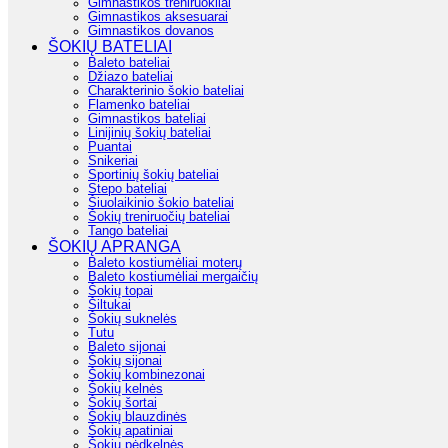
Gimnastikos treniruokliai
Gimnastikos aksesuarai
Gimnastikos dovanos
ŠOKIŲ BATELIAI
Baleto bateliai
Džiazo bateliai
Charakterinio šokio bateliai
Flamenko bateliai
Gimnastikos bateliai
Linijinių šokių bateliai
Puantai
Snikeriai
Sportinių šokių bateliai
Stepo bateliai
Šiuolaikinio šokio bateliai
Šokių treniruočių bateliai
Tango bateliai
ŠOKIŲ APRANGA
Baleto kostiumėliai moterų
Baleto kostiumėliai mergaičių
Šokių topai
Šiltukai
Šokių suknelės
Tutu
Baleto sijonai
Šokių sijonai
Šokių kombinezonai
Šokių kelnės
Šokių šortai
Šokių blauzdinės
Šokių apatiniai
Šokių pėdkelnės