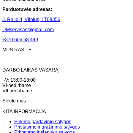
Parduotuvės adresas:
J. Ralio 4, Vilnius, LT08356
DMservisas@gmail.com
+370 606 68 449
MUS RASITE
DARBO LAIKAS VASARĄ
I-V: 13:00-18:00
VI-nedirbame
VII-nedirbame
Sekite mus
KITA INFORMACIJA
Pirkimo pardavimo sąlygos
Pristatymo ir grąžinimo sąlygos
Privatumo ir slapukų sąlygos