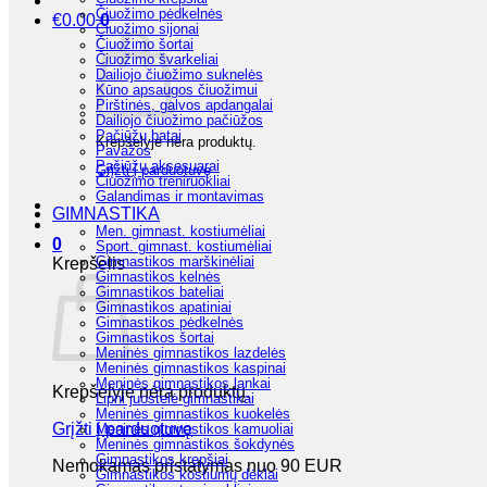
Čiuožimo pėdkelnės
€
0.00
0
Čiuožimo sijonai
Čiuožimo šortai
Čiuožimo švarkeliai
Dailiojo čiuožimo suknelės
Kūno apsaugos čiuožimui
Pirštinės, galvos apdangalai
Dailiojo čiuožimo pačiūžos
Pačiūžų batai
Krepšelyje nėra produktų.
Pavažos
Pačiūžų aksesuarai
Grįžti į parduotuvę
Čiuožimo treniruokliai
Galandimas ir montavimas
GIMNASTIKA
Men. gimnast. kostiumėliai
0
Sport. gimnast. kostiumėliai
Gimnastikos marškinėliai
Krepšelis
Gimnastikos kelnės
Gimnastikos bateliai
Gimnastikos apatiniai
Gimnastikos pėdkelnės
Gimnastikos šortai
Meninės gimnastikos lazdelės
Meninės gimnastikos kaspinai
Meninės gimnastikos lankai
Krepšelyje nėra produktų.
Lipni juostelė gimnastikai
Meninės gimnastikos kuokelės
Grįžti į parduotuvę
Meninės gimnastikos kamuoliai
Meninės gimnastikos šokdynės
Gimnastikos krepšiai
Nemokamas pristatymas nuo 90 EUR
Gimnastikos kostiumų dėklai