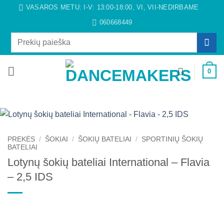
Skip
VASAROS METU: I-V: 13:00-18:00, VI, VII-NEDIRBAME
to
060668449
content
Ieškoti:
0
PREKĖS
/
ŠOKIAI
/
ŠOKIŲ BATELIAI
/
SPORTINIŲ ŠOKIŲ
BATELIAI
Lotynų šokių bateliai International – Flavia
– 2,5 IDS