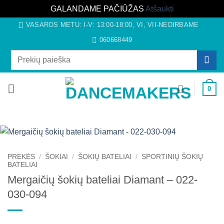
GALANDAME PAČIŪŽAS
Atšaukti
Skip
VASAROS METU: I-V: 13:00-18:00, VI, VII-NEDIRBAME
to
060668449
content
Ieškoti:
0
PREKĖS
/
ŠOKIAI
/
ŠOKIŲ BATELIAI
/
SPORTINIŲ ŠOKIŲ
BATELIAI
Mergaičių šokių bateliai Diamant – 022-
030-094