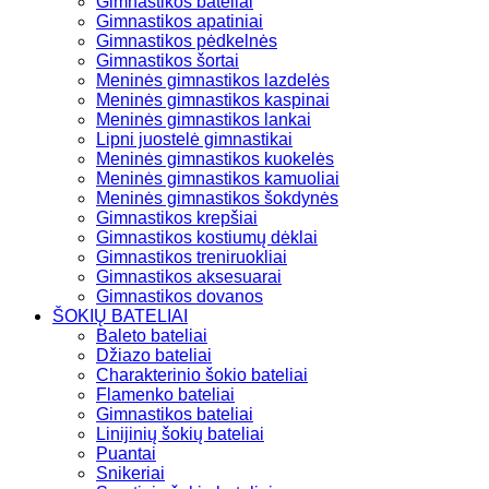
Gimnastikos bateliai
Gimnastikos apatiniai
Gimnastikos pėdkelnės
Gimnastikos šortai
Meninės gimnastikos lazdelės
Meninės gimnastikos kaspinai
Meninės gimnastikos lankai
Lipni juostelė gimnastikai
Meninės gimnastikos kuokelės
Meninės gimnastikos kamuoliai
Meninės gimnastikos šokdynės
Gimnastikos krepšiai
Gimnastikos kostiumų dėklai
Gimnastikos treniruokliai
Gimnastikos aksesuarai
Gimnastikos dovanos
ŠOKIŲ BATELIAI
Baleto bateliai
Džiazo bateliai
Charakterinio šokio bateliai
Flamenko bateliai
Gimnastikos bateliai
Linijinių šokių bateliai
Puantai
Snikeriai