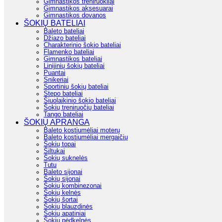
Gimnastikos treniruokliai
Gimnastikos aksesuarai
Gimnastikos dovanos
ŠOKIŲ BATELIAI
Baleto bateliai
Džiazo bateliai
Charakterinio šokio bateliai
Flamenko bateliai
Gimnastikos bateliai
Linijinių šokių bateliai
Puantai
Snikeriai
Sportinių šokių bateliai
Stepo bateliai
Šiuolaikinio šokio bateliai
Šokių treniruočių bateliai
Tango bateliai
ŠOKIŲ APRANGA
Baleto kostiumėliai moterų
Baleto kostiumėliai mergaičių
Šokių topai
Šiltukai
Šokių suknelės
Tutu
Baleto sijonai
Šokių sijonai
Šokių kombinezonai
Šokių kelnės
Šokių šortai
Šokių blauzdinės
Šokių apatiniai
Šokių pėdkelnės