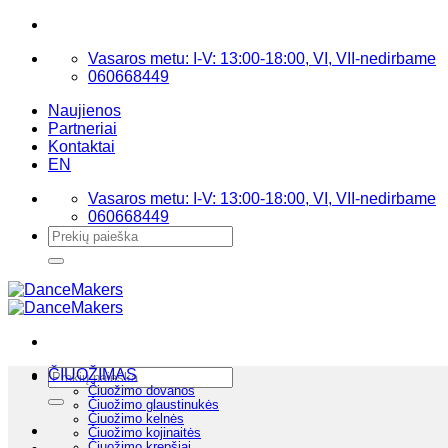
Skip
to
Vasaros metu: I-V: 13:00-18:00, VI, VII-nedirbame
content
060668449
Naujienos
Partneriai
Kontaktai
EN
Vasaros metu: I-V: 13:00-18:00, VI, VII-nedirbame
060668449
Ieškoti:
Ieškoti:
ČIUOŽIMAS
Čiuožimo dovanos
Čiuožimo glaustinukės
Čiuožimo kelnės
Čiuožimo kojinaitės
Čiuožimo krepšiai