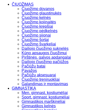
ČIUOŽIMAS
Čiuožimo dovanos
Čiuožimo glaustinukės
Čiuožimo kelnės
Čiuožimo kojinaitės
Čiuožimo krepšiai
Čiuožimo pėdkelnės
Čiuožimo sijonai
Čiuožimo šortai
Čiuožimo švarkeliai
Dailiojo čiuožimo suknelės
Kūno apsaugos čiuožimui
Pirštinės, galvos apdangalai
Dailiojo čiuožimo pačiūžos
Pačiūžų batai
Pavažos
Pačiūžų aksesuarai
Čiuožimo treniruokliai
Galandimas ir montavimas
GIMNASTIKA
Men. gimnast. kostiumėliai
Sport. gimnast. kostiumėliai
Gimnastikos marškinėliai
Gimnastikos kelnės