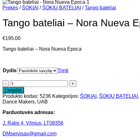
Prekės
/
ŠOKIAI
/
ŠOKIŲ BATELIAI
/
Tango bateliai
Tango bateliai – Nora Nueva 
€
195.00
Tango bateliai – Nora Nueva Epoca
Dydis
Trinti
Į krepšelį
Produkto kodas:
5236
Kategorijos:
ŠOKIAI
,
ŠOKIŲ BATELIAI
Dance Makers, UAB
Parduotuvės adresas:
J. Ralio 4, Vilnius, LT08356
DMservisas@gmail.com