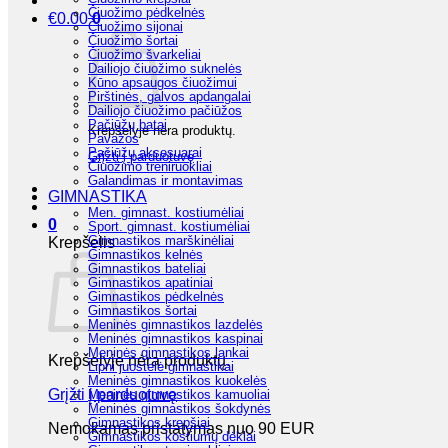
Čiuožimo pėdkelnės
€
0.00
0
Čiuožimo sijonai
Čiuožimo šortai
Čiuožimo švarkeliai
Dailiojo čiuožimo suknelės
Kūno apsaugos čiuožimui
Pirštinės, galvos apdangalai
Dailiojo čiuožimo pačiūžos
Pačiūžų batai
Krepšelyje nėra produktų.
Pavažos
Pačiūžų aksesuarai
Grįžti į parduotuvę
Čiuožimo treniruokliai
Galandimas ir montavimas
GIMNASTIKA
Men. gimnast. kostiumėliai
0
Sport. gimnast. kostiumėliai
Gimnastikos marškinėliai
Krepšelis
Gimnastikos kelnės
Gimnastikos bateliai
Gimnastikos apatiniai
Gimnastikos pėdkelnės
Gimnastikos šortai
Meninės gimnastikos lazdelės
Meninės gimnastikos kaspinai
Meninės gimnastikos lankai
Krepšelyje nėra produktų.
Lipni juostelė gimnastikai
Meninės gimnastikos kuokelės
Grįžti į parduotuvę
Meninės gimnastikos kamuoliai
Meninės gimnastikos šokdynės
Gimnastikos krepšiai
Nemokamas pristatymas nuo 90 EUR
Gimnastikos kostiumų dėklai