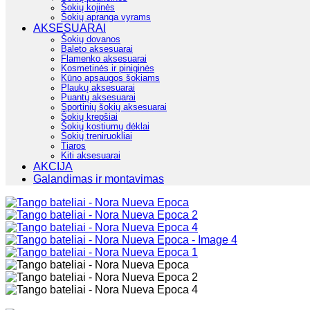
Šokių kojinės
Šokių apranga vyrams
AKSESUARAI
Šokių dovanos
Baleto aksesuarai
Flamenko aksesuarai
Kosmetinės ir piniginės
Kūno apsaugos šokiams
Plaukų aksesuarai
Puantų aksesuarai
Sportinių šokių aksesuarai
Šokių krepšiai
Šokių kostiumų dėklai
Šokių treniruokliai
Tiaros
Kiti aksesuarai
AKCIJA
Galandimas ir montavimas