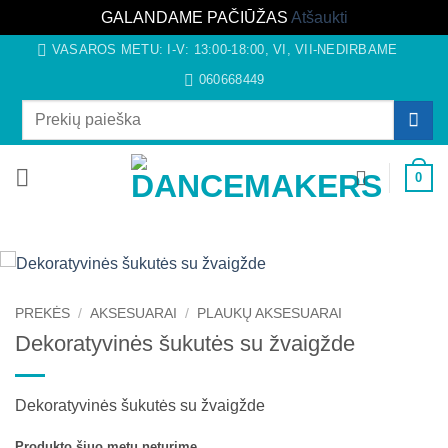
GALANDAME PAČIŪŽAS
Atšaukti
Skip
VASAROS METU: I-V: 13:00-18:00, VI, VII-NEDIRBAME
to
060668449
content
Ieškoti:
0
PREKĖS
/
AKSESUARAI
/
PLAUKŲ AKSESUARAI
Dekoratyvinės šukutės su žvaigžde
Dekoratyvinės šukutės su žvaigžde
Produkto šiuo metu neturime.