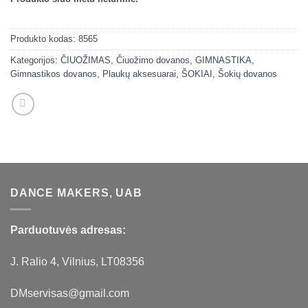
Produkto kodas:
8565
Kategorijos:
ČIUOŽIMAS
,
Čiuožimo dovanos
,
GIMNASTIKA
,
Gimnastikos dovanos
,
Plaukų aksesuarai
,
ŠOKIAI
,
Šokių dovanos
DANCE MAKERS, UAB
Parduotuvės adresas:
J. Ralio 4, Vilnius, LT08356
DMservisas@gmail.com