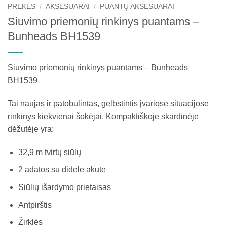
PREKĖS
/
AKSESUARAI
/
PUANTŲ AKSESUARAI
Siuvimo priemonių rinkinys puantams –
Bunheads BH1539
Siuvimo priemonių rinkinys puantams – Bunheads
BH1539
Tai naujas ir patobulintas, gelbstintis įvariose situacijose
rinkinys kiekvienai šokėjai. Kompaktiškoje skardinėje
dėžutėje yra:
32,9 m tvirtų siūlų
2 adatos su didele akute
Siūlių išardymo prietaisas
Antpirštis
Žirklės