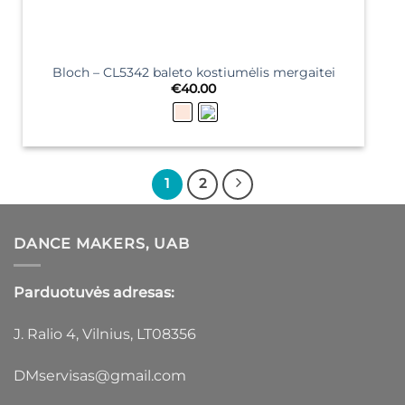
Bloch – CL5342 baleto kostiumėlis mergaitei
€
40.00
1
2
DANCE MAKERS, UAB
Parduotuvės adresas:
J. Ralio 4, Vilnius, LT08356
DMservisas@gmail.com