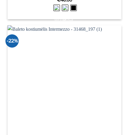
€
46.00
-22%