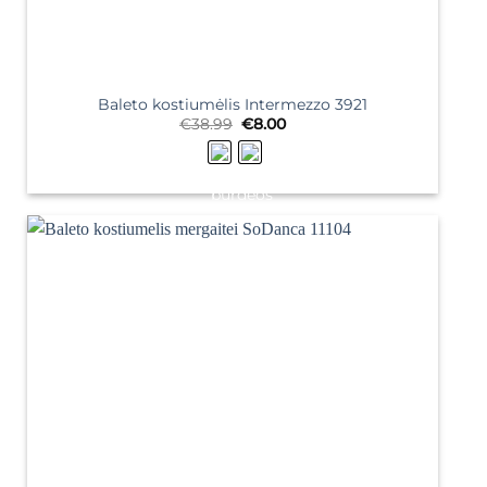
Baleto kostiumėlis Intermezzo 3921
Original
Current
€
38.99
€
8.00
price
price
was:
is:
€38.99.
€8.00.