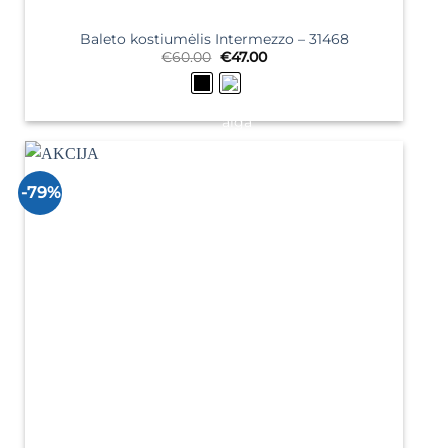
Baleto kostiumėlis Intermezzo – 31468
Original
Current
€
60.00
€
47.00
price
price
was:
is:
€60.00.
€47.00.
-79%