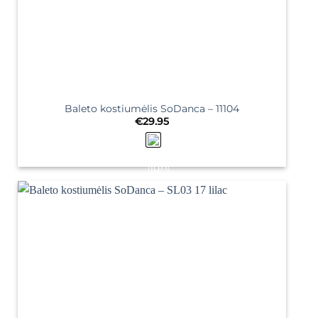
Baleto kostiumėlis SoDanca – 11104
€
29.95