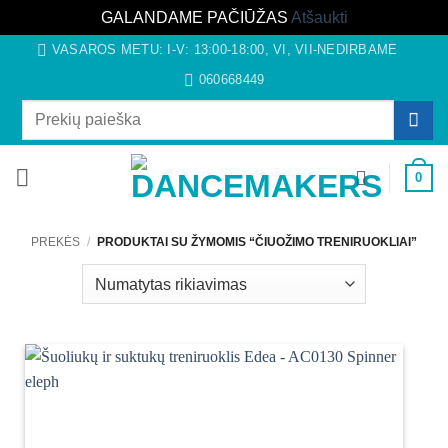
GALANDAME PAČIŪŽAS
Atšaukti
Skip
VASAROS METU: I-V: 13:00-18:00, VI, VII-NEDIRBAME
to
060668449
content
Ieškoti:
0
PREKĖS
/
PRODUKTAI SU ŽYMOMIS “ČIUOŽIMO TRENIRUOKLIAI”