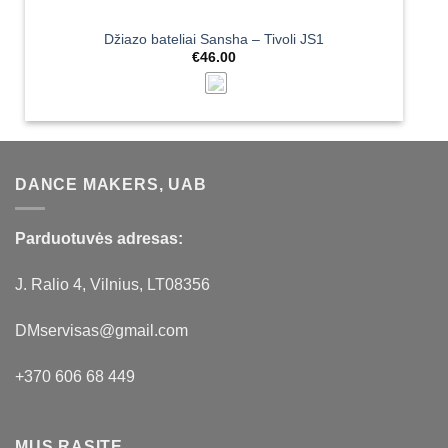
Džiazo bateliai Sansha – Tivoli JS1
€
46.00
DANCE MAKERS, UAB
Parduotuvės adresas:
J. Ralio 4, Vilnius, LT08356
DMservisas@gmail.com
+370 606 68 449
MUS RASITE