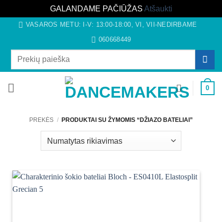
GALANDAME PAČIŪŽAS
Atšaukti
Skip
VASAROS METU: I-V: 13:00-18:00, VI, VII-NEDIRBAME
to
060668449
content
Ieškoti:
0
PREKĖS
/
PRODUKTAI SU ŽYMOMIS “DŽIAZO BATELIAI”