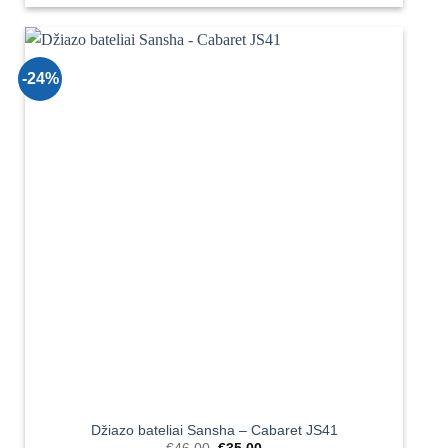
-24%
Džiazo bateliai Sansha – Cabaret JS41
Original
Current