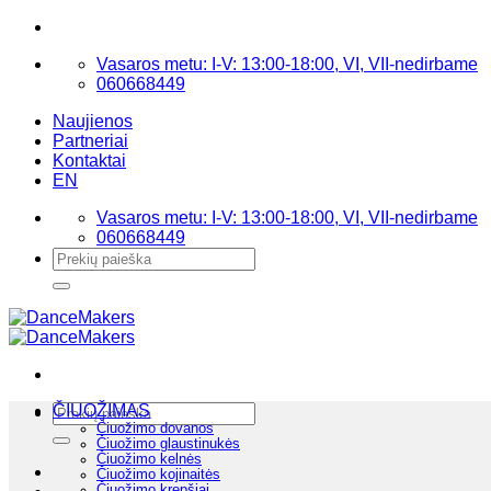
Skip
to
Vasaros metu: I-V: 13:00-18:00, VI, VII-nedirbame
content
060668449
Naujienos
Partneriai
Kontaktai
EN
Vasaros metu: I-V: 13:00-18:00, VI, VII-nedirbame
060668449
Ieškoti:
Ieškoti:
ČIUOŽIMAS
Čiuožimo dovanos
Čiuožimo glaustinukės
Čiuožimo kelnės
Čiuožimo kojinaitės
Čiuožimo krepšiai