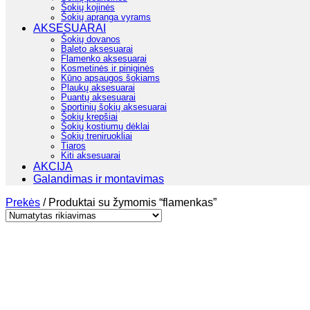
Šokių kojinės
Šokių apranga vyrams
AKSESUARAI
Šokių dovanos
Baleto aksesuarai
Flamenko aksesuarai
Kosmetinės ir piniginės
Kūno apsaugos šokiams
Plaukų aksesuarai
Puantų aksesuarai
Sportinių šokių aksesuarai
Šokių krepšiai
Šokių kostiumų dėklai
Šokių treniruokliai
Tiaros
Kiti aksesuarai
AKCIJA
Galandimas ir montavimas
Prekės
/
Produktai su žymomis “flamenkas”