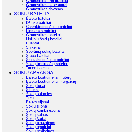
Gimnastikos treniruokliai
Gimnastikos aksesuarai
Gimnastikos dovanos
ŠOKIŲ BATELIAI
Baleto bateliai
Džiazo bateliai
Charakterinio šokio bateliai
Flamenko bateliai
Gimnastikos bateliai
Linijinių šokių bateliai
Puantai
Snikeriai
Sportinių šokių bateliai
Stepo bateliai
Šiuolaikinio šokio bateliai
Šokių treniruočių bateliai
Tango bateliai
ŠOKIŲ APRANGA
Baleto kostiumėliai moterų
Baleto kostiumėliai mergaičių
Šokių topai
Šiltukai
Šokių suknelės
Tutu
Baleto sijonai
Šokių sijonai
Šokių kombinezonai
Šokių kelnės
Šokių šortai
Šokių blauzdinės
Šokių apatiniai
Šokių pėdkelnės