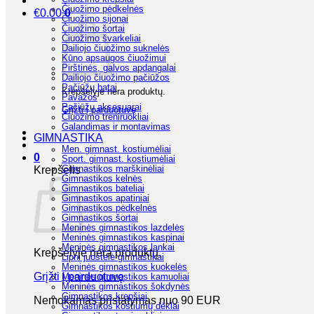
Čiuožimo pėdkelnės
€
0.00
0
Čiuožimo sijonai
Čiuožimo šortai
Čiuožimo švarkeliai
Dailiojo čiuožimo suknelės
Kūno apsaugos čiuožimui
Pirštinės, galvos apdangalai
Dailiojo čiuožimo pačiūžos
Pačiūžų batai
Krepšelyje nėra produktų.
Pavažos
Pačiūžų aksesuarai
Grįžti į parduotuvę
Čiuožimo treniruokliai
Galandimas ir montavimas
GIMNASTIKA
Men. gimnast. kostiumėliai
0
Sport. gimnast. kostiumėliai
Gimnastikos marškinėliai
Krepšelis
Gimnastikos kelnės
Gimnastikos bateliai
Gimnastikos apatiniai
Gimnastikos pėdkelnės
Gimnastikos šortai
Meninės gimnastikos lazdelės
Meninės gimnastikos kaspinai
Meninės gimnastikos lankai
Krepšelyje nėra produktų.
Lipni juostelė gimnastikai
Meninės gimnastikos kuokelės
Grįžti į parduotuvę
Meninės gimnastikos kamuoliai
Meninės gimnastikos šokdynės
Gimnastikos krepšiai
Nemokamas pristatymas nuo 90 EUR
Gimnastikos kostiumų dėklai