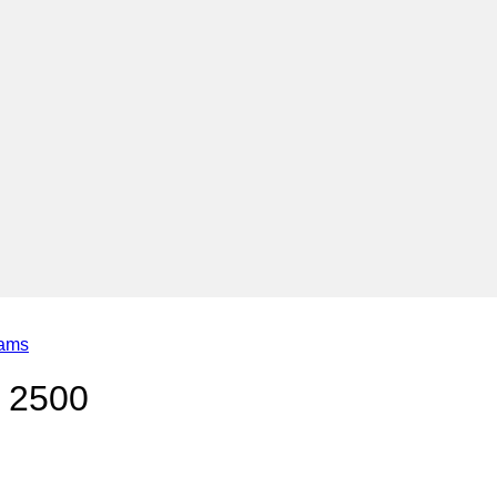
iams
– 2500