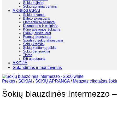
Šokių kojinės
Šokių apranga vyrams
AKSESUARAI
Šokių dovanos
Baleto aksesuarai
Flamenko aksesuarai
Kosmetinės ir piniginės
Kūno apsaugos šokiams
Plaukų aksesuarai
Puantų aksesuarai
Sportinių šokių aksesuarai
Šokių krepšiai
Šokių kostiumų dėklai
Šokių treniruokliai
Tiaros
Kiti aksesuarai
AKCIJA
Galandimas ir montavimas
Prekės
/
ŠOKIAI
/
ŠOKIŲ APRANGA
/
Megztas trikotažas šok
Šokių blauzdinės Intermezzo 