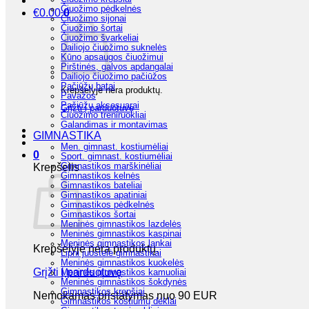
Čiuožimo pėdkelnės
€
0.00
0
Čiuožimo sijonai
Čiuožimo šortai
Čiuožimo švarkeliai
Dailiojo čiuožimo suknelės
Kūno apsaugos čiuožimui
Pirštinės, galvos apdangalai
Dailiojo čiuožimo pačiūžos
Pačiūžų batai
Krepšelyje nėra produktų.
Pavažos
Pačiūžų aksesuarai
Grįžti į parduotuvę
Čiuožimo treniruokliai
Galandimas ir montavimas
GIMNASTIKA
Men. gimnast. kostiumėliai
0
Sport. gimnast. kostiumėliai
Gimnastikos marškinėliai
Krepšelis
Gimnastikos kelnės
Gimnastikos bateliai
Gimnastikos apatiniai
Gimnastikos pėdkelnės
Gimnastikos šortai
Meninės gimnastikos lazdelės
Meninės gimnastikos kaspinai
Meninės gimnastikos lankai
Krepšelyje nėra produktų.
Lipni juostelė gimnastikai
Meninės gimnastikos kuokelės
Grįžti į parduotuvę
Meninės gimnastikos kamuoliai
Meninės gimnastikos šokdynės
Gimnastikos krepšiai
Nemokamas pristatymas nuo 90 EUR
Gimnastikos kostiumų dėklai