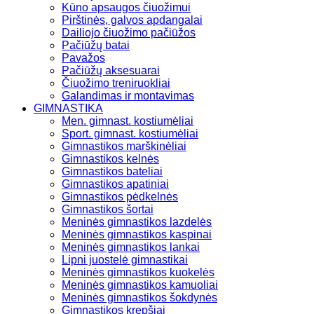
Kūno apsaugos čiuožimui
Pirštinės, galvos apdangalai
Dailiojo čiuožimo pačiūžos
Pačiūžų batai
Pavažos
Pačiūžų aksesuarai
Čiuožimo treniruokliai
Galandimas ir montavimas
GIMNASTIKA
Men. gimnast. kostiumėliai
Sport. gimnast. kostiumėliai
Gimnastikos marškinėliai
Gimnastikos kelnės
Gimnastikos bateliai
Gimnastikos apatiniai
Gimnastikos pėdkelnės
Gimnastikos šortai
Meninės gimnastikos lazdelės
Meninės gimnastikos kaspinai
Meninės gimnastikos lankai
Lipni juostelė gimnastikai
Meninės gimnastikos kuokelės
Meninės gimnastikos kamuoliai
Meninės gimnastikos šokdynės
Gimnastikos krepšiai