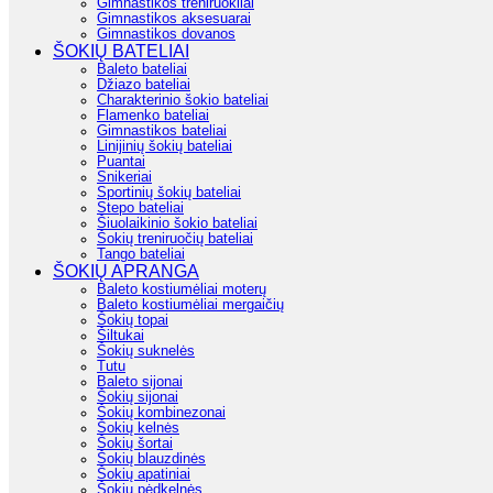
Gimnastikos treniruokliai
Gimnastikos aksesuarai
Gimnastikos dovanos
ŠOKIŲ BATELIAI
Baleto bateliai
Džiazo bateliai
Charakterinio šokio bateliai
Flamenko bateliai
Gimnastikos bateliai
Linijinių šokių bateliai
Puantai
Snikeriai
Sportinių šokių bateliai
Stepo bateliai
Šiuolaikinio šokio bateliai
Šokių treniruočių bateliai
Tango bateliai
ŠOKIŲ APRANGA
Baleto kostiumėliai moterų
Baleto kostiumėliai mergaičių
Šokių topai
Šiltukai
Šokių suknelės
Tutu
Baleto sijonai
Šokių sijonai
Šokių kombinezonai
Šokių kelnės
Šokių šortai
Šokių blauzdinės
Šokių apatiniai
Šokių pėdkelnės