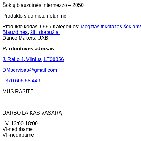
Šokių blauzdinės Intermezzo – 2050
Produkto šiuo metu neturime.
Produkto kodas:
6885
Kategorijos:
Megztas trikotažas šokiam
Blauzdinės
,
šilti drabužiai
Dance Makers, UAB
Parduotuvės adresas:
J. Ralio 4, Vilnius, LT08356
DMservisas@gmail.com
+370 606 68 449
MUS RASITE
DARBO LAIKAS VASARĄ
I-V: 13:00-18:00
VI-nedirbame
VII-nedirbame