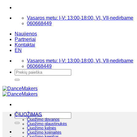
Skip
to
Vasaros metu: I-V: 13:00-18:00, VI, VII-nedirbame
content
060668449
Naujienos
Partneriai
Kontaktai
EN
Vasaros metu: I-V: 13:00-18:00, VI, VII-nedirbame
060668449
Ieškoti:
Ieškoti:
ČIUOŽIMAS
Čiuožimo dovanos
Čiuožimo glaustinukės
Čiuožimo kelnės
Čiuožimo kojinaitės
Čiuožimo krepšiai