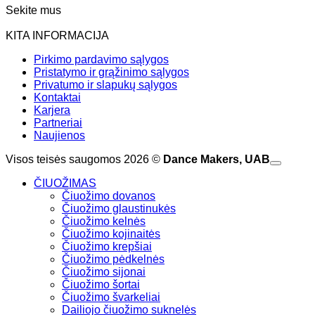
Sekite mus
KITA INFORMACIJA
Pirkimo pardavimo sąlygos
Pristatymo ir grąžinimo sąlygos
Privatumo ir slapukų sąlygos
Kontaktai
Karjera
Partneriai
Naujienos
Visos teisės saugomos 2026 ©
Dance Makers, UAB
ČIUOŽIMAS
Čiuožimo dovanos
Čiuožimo glaustinukės
Čiuožimo kelnės
Čiuožimo kojinaitės
Čiuožimo krepšiai
Čiuožimo pėdkelnės
Čiuožimo sijonai
Čiuožimo šortai
Čiuožimo švarkeliai
Dailiojo čiuožimo suknelės