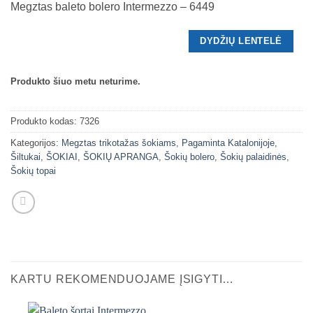
Megztas baleto bolero Intermezzo – 6449
DYDŽIŲ LENTELĖ
Produkto šiuo metu neturime.
Produkto kodas:
7326
Kategorijos:
Megztas trikotažas šokiams
,
Pagaminta Katalonijoje
,
Šiltukai
,
ŠOKIAI
,
ŠOKIŲ APRANGA
,
Šokių bolero
,
Šokių palaidinės
,
Šokių topai
KARTU REKOMENDUOJAME ĮSIGYTI…