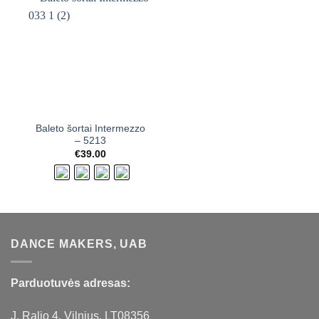
Baleto šortai Intermezzo
– 5213
€
39.00
DANCE MAKERS, UAB
Parduotuvės adresas:
J. Ralio 4, Vilnius, LT08356