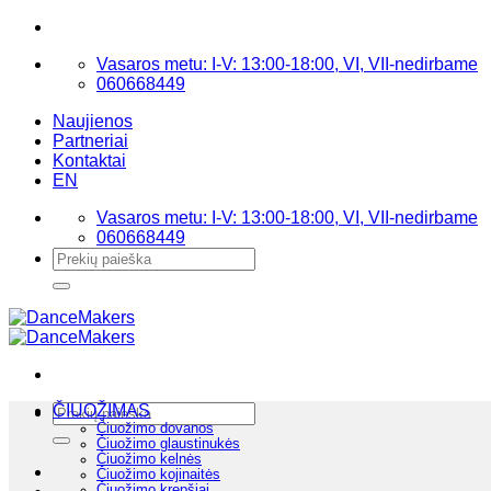
Skip
to
Vasaros metu: I-V: 13:00-18:00, VI, VII-nedirbame
content
060668449
Naujienos
Partneriai
Kontaktai
EN
Vasaros metu: I-V: 13:00-18:00, VI, VII-nedirbame
060668449
Ieškoti:
Ieškoti:
ČIUOŽIMAS
Čiuožimo dovanos
Čiuožimo glaustinukės
Čiuožimo kelnės
Čiuožimo kojinaitės
Čiuožimo krepšiai