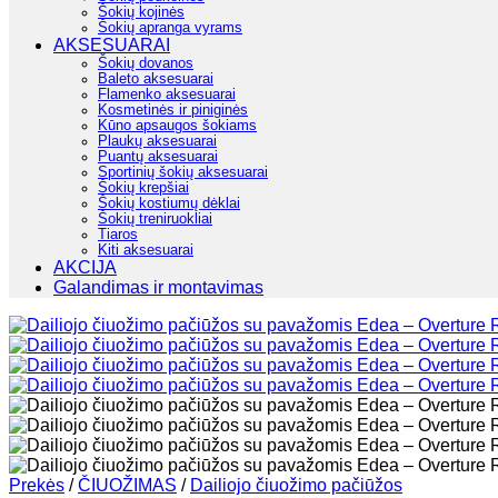
Šokių kojinės
Šokių apranga vyrams
AKSESUARAI
Šokių dovanos
Baleto aksesuarai
Flamenko aksesuarai
Kosmetinės ir piniginės
Kūno apsaugos šokiams
Plaukų aksesuarai
Puantų aksesuarai
Sportinių šokių aksesuarai
Šokių krepšiai
Šokių kostiumų dėklai
Šokių treniruokliai
Tiaros
Kiti aksesuarai
AKCIJA
Galandimas ir montavimas
Prekės
/
ČIUOŽIMAS
/
Dailiojo čiuožimo pačiūžos