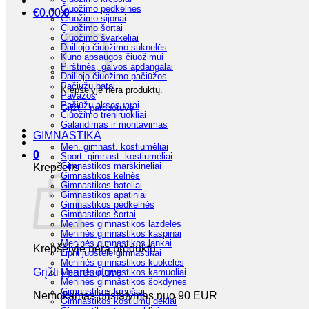
Čiuožimo pėdkelnės
€
0.00
0
Čiuožimo sijonai
Čiuožimo šortai
Čiuožimo švarkeliai
Dailiojo čiuožimo suknelės
Kūno apsaugos čiuožimui
Pirštinės, galvos apdangalai
Dailiojo čiuožimo pačiūžos
Pačiūžų batai
Krepšelyje nėra produktų.
Pavažos
Pačiūžų aksesuarai
Grįžti į parduotuvę
Čiuožimo treniruokliai
Galandimas ir montavimas
GIMNASTIKA
Men. gimnast. kostiumėliai
0
Sport. gimnast. kostiumėliai
Gimnastikos marškinėliai
Krepšelis
Gimnastikos kelnės
Gimnastikos bateliai
Gimnastikos apatiniai
Gimnastikos pėdkelnės
Gimnastikos šortai
Meninės gimnastikos lazdelės
Meninės gimnastikos kaspinai
Meninės gimnastikos lankai
Krepšelyje nėra produktų.
Lipni juostelė gimnastikai
Meninės gimnastikos kuokelės
Grįžti į parduotuvę
Meninės gimnastikos kamuoliai
Meninės gimnastikos šokdynės
Gimnastikos krepšiai
Nemokamas pristatymas nuo 90 EUR
Gimnastikos kostiumų dėklai