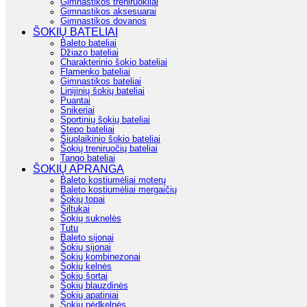
Gimnastikos treniruokliai
Gimnastikos aksesuarai
Gimnastikos dovanos
ŠOKIŲ BATELIAI
Baleto bateliai
Džiazo bateliai
Charakterinio šokio bateliai
Flamenko bateliai
Gimnastikos bateliai
Linijinių šokių bateliai
Puantai
Snikeriai
Sportinių šokių bateliai
Stepo bateliai
Šiuolaikinio šokio bateliai
Šokių treniruočių bateliai
Tango bateliai
ŠOKIŲ APRANGA
Baleto kostiumėliai moterų
Baleto kostiumėliai mergaičių
Šokių topai
Šiltukai
Šokių suknelės
Tutu
Baleto sijonai
Šokių sijonai
Šokių kombinezonai
Šokių kelnės
Šokių šortai
Šokių blauzdinės
Šokių apatiniai
Šokių pėdkelnės