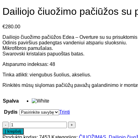
Dailiojo čiuožimo pačiūžos su
€
280.00
Dailiojo čiuožimo pačiūžos Edea – Overture su su prisuktomis 
Odinis paviršius padengtas vandeniui atspariu sluoksniu.
Mikrofibros pamušalas.
Swarovski kristalais papuoštas batas.
Atsparumo indeksas: 48
Tinka atlikti: viengubus šuolius, akselius.
Rinkitės mūsų siųlomas pačiūžų pavažų galandinimo ir mont
Spalva
Dydis
Trinti
Į krepšelį
Produkto kodas:
7453
Kategorijos:
ČIUOŽIMAS
,
Dailiojo čiu