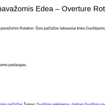
 pavažomis Edea – Overture Rot
pavažomis Rotation. Šios pačiūžos labiausiai tinka čiuožėjams,
avimo paslaugas.
ožimo pačiūžos
Žymos:
čiuožimo reikmenys
,
dailiojo čiuožimo p